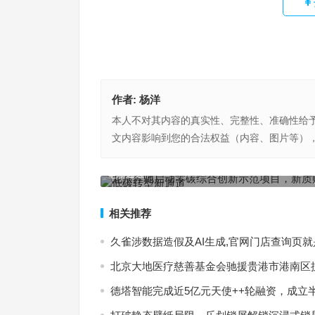
作者:
杨洋
本人不对其内容的真实性、完整性、准确性给
文内容影响到您的合法权益（内容、图片等）
图森未来内讧升级：第一大股东侯晓迪要求对公司
北京奔驰启动零碳综合创新示范项目，新质赋能打
式清算
型新通道
上一篇
相关推荐
久雀涉数据造假及AI生成,官网门店查询页
北京大地医疗慈善基金会驰援贵港市港南区
德塔智能完成近5亿元天使++轮融资，成立