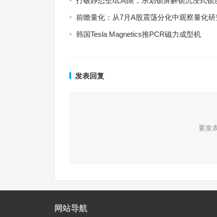
打破静态壁纸局限，乐划锁屏解锁沉浸式锁
前瞻量化：从7月A股震荡分化中观察量化
韩国Tesla Magnetics推PCR磁力成型机
发表回复
要发
网站导航