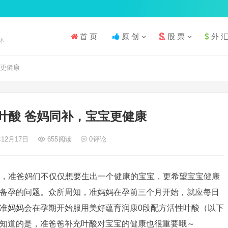
首 页
原 创
股 票
外 
体
宝更健康
叶酸 爸妈同补，宝宝更健康
年12月17日
655
阅读
0
评论
，准爸妈们不仅仅想要生出一个健康的宝宝，更希望宝宝健康
备孕的问题。众所周知，准妈妈在孕前三个月开始，就应每日
准妈妈会在孕期开始服用美好蕴育润康0段配方活性叶酸（以下
知道的是，准爸爸补充叶酸对宝宝的健康也很重要哦～