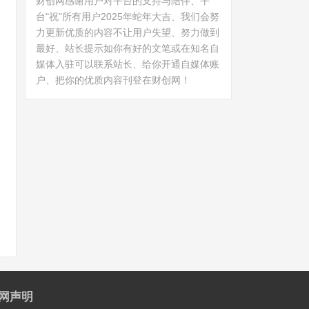
财创网感谢用户对平台的支持与陪伴、平
台"祝"所有用户2025年蛇年大吉、我们会努
力更新优质的内容不让用户失望、努力做到
最好、站长提示如你有好的文笔或在知名自
媒体入驻可以联系站长、给你开通自媒体账
户、把你的优质内容刊登在财创网！
网声明