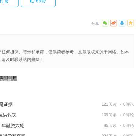
打赏
69
赞
予任何担保、暗示和承诺，仅供读者参考，文章版权来源于网络。如本
，请及时联系站内删除！
进行解散
通低碳转
下一篇
就是证据
121
阅读
0
评论
抗洪救灾
109
阅读
0
评论
半年融资六轮
85
阅读
0
评论