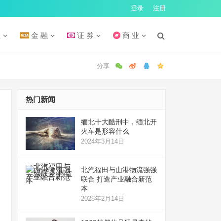
登录
注册
汇
金 融
证 券
商 业
热门新闻
缅北十大酷刑中，缅北开
火车是形容什么
2024年3月14日
北汽福田与山港物流强强
联合 打造产业融合新范
本
2026年2月14日