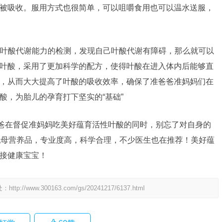
被吸收。服用方式也很简单，可以咀嚼食用也可以温水送服，
叶酸代谢能力的检测，发现自己叶酸代谢有障碍，那么就可以
叶酸，采用了更加科学的配方，使得叶酸在进入体内后能够直
，从而大大提高了叶酸的吸收效率，确保了准爸爸准妈妈们在
酸，为胎儿的孕育打下坚实的“基础”
爸爸在督促准妈妈吃美好蕴育活性叶酸的同时，别忘了对自身的
乳母营养品，专业度高，科学合理，不少医生也在推荐！美好蕴
接健康宝宝！
处：
http://www.300163.com/gs/20241217/6137.html