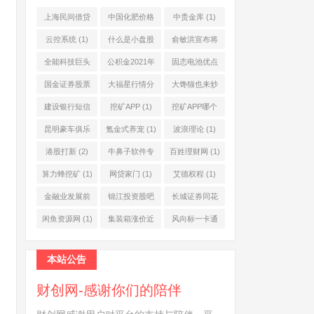
上海民间借贷
中国化肥价格
中贵金库
(1)
公司
(1)
网
(1)
云控系统
(1)
什么是小盘股
俞敏洪宣布将
(2)
退休
(1)
全能科技巨头
公积金2021年
固态电池优点
(1)
起不允许提取
(1)
国金证券股票
大福星行情分
大馋猫也来炒
(1)
(2)
析系统
(1)
股票
(1)
建设银行短信
挖矿APP
(1)
挖矿APP哪个
服务费
(1)
靠谱
(1)
昆明豪车俱乐
氪金式养宠
(1)
波浪理论
(1)
部
(1)
港股打新
(2)
牛鼻子软件专
百姓理财网
(1)
业版
(1)
算力蜂挖矿
(1)
网贷家门
(1)
艾德权程
(1)
金融业发展前
锦江投资股吧
长城证券同花
景
(1)
(1)
顺
(1)
闲鱼资源网
(1)
集装箱涨价近
风向标一卡通
10倍
(1)
(1)
本站公告
财创网-感谢你们的陪伴