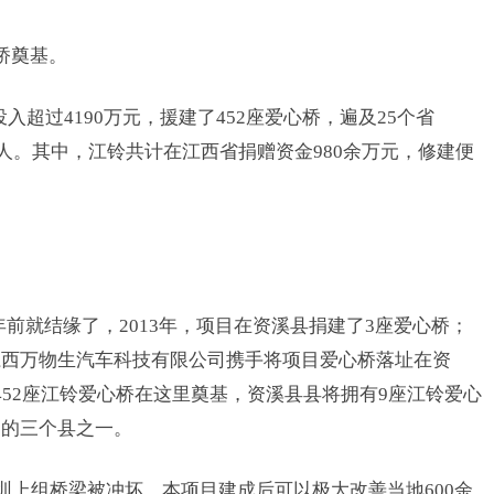
桥奠基。
入超过4190万元，援建了452座爱心桥，遍及25个省
万人。其中，江铃共计在江西省捐赠资金980余万元，修建便
前就结缘了，2013年，项目在资溪县捐建了3座爱心桥；
江西万物生汽车科技有限公司携手将项目爱心桥落址在资
452座江铃爱心桥在这里奠基，资溪县县将拥有9座江铃爱心
多的三个县之一。
成圳上组桥梁被冲坏，本项目建成后可以极大改善当地600余