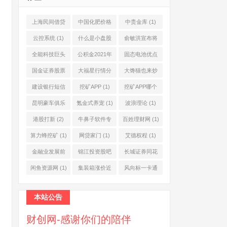
上海民间借贷
中国化肥价格
中贵金库
(1)
公司
(1)
网
(1)
云控系统
(1)
什么是小盘股
俞敏洪宣布将
(2)
退休
(1)
全能科技巨头
公积金2021年
固态电池优点
(1)
起不允许提取
(1)
国金证券股票
大福星行情分
大馋猫也来炒
(1)
(2)
析系统
(1)
股票
(1)
建设银行短信
挖矿APP
(1)
挖矿APP哪个
服务费
(1)
靠谱
(1)
昆明豪车俱乐
氪金式养宠
(1)
波浪理论
(1)
部
(1)
港股打新
(2)
牛鼻子软件专
百姓理财网
(1)
业版
(1)
算力蜂挖矿
(1)
网贷家门
(1)
艾德权程
(1)
金融业发展前
锦江投资股吧
长城证券同花
景
(1)
(1)
顺
(1)
闲鱼资源网
(1)
集装箱涨价近
风向标一卡通
10倍
(1)
(1)
本站公告
财创网-感谢你们的陪伴