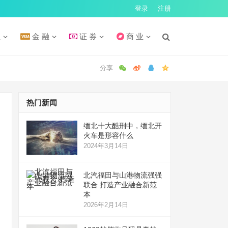
登录
注册
汇
金 融
证 券
商 业
热门新闻
缅北十大酷刑中，缅北开
火车是形容什么
2024年3月14日
北汽福田与山港物流强强
联合 打造产业融合新范
本
2026年2月14日