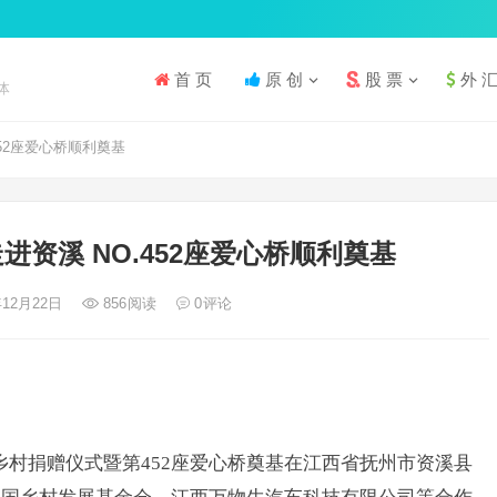
首 页
原 创
股 票
外 
体
452座爱心桥顺利奠基
进资溪 NO.452座爱心桥顺利奠基
年12月22日
856
阅读
0
评论
好乡村捐赠仪式暨第452座爱心桥奠基在江西省抚州市资溪县