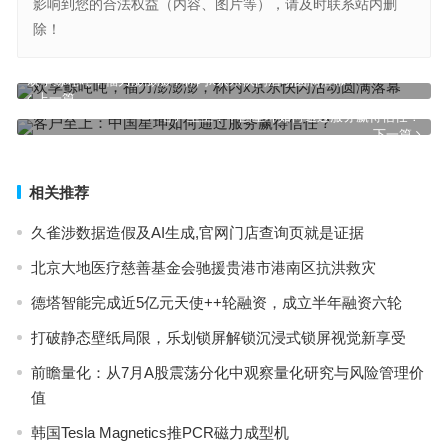
影响到您的合法权益（内容、图片等），请及时联系站内删
除！
欢享鲸吨吨，福力澎澎澎，林内x京东快闪活动圆满落幕
上一篇
客户至上：中国星坤如何通过服务赢得信任？
下一篇
相关推荐
久雀涉数据造假及AI生成,官网门店查询页就是证据
北京大地医疗慈善基金会驰援贵港市港南区抗洪救灾
德塔智能完成近5亿元天使++轮融资，成立半年融资六轮
打破静态壁纸局限，乐划锁屏解锁沉浸式锁屏视觉新享受
前瞻量化：从7月A股震荡分化中观察量化研究与风险管理价
值
韩国Tesla Magnetics推PCR磁力成型机