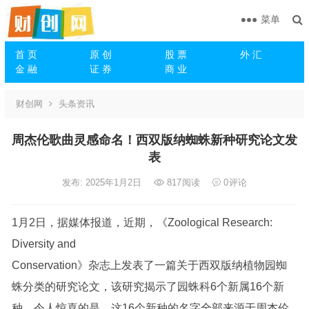
菜单
首 页
原 创
股 票
外 汇
金 融
证 券
商 业
财创网
头条资讯
周杰伦歌曲灵感命名！西双版纳蜘蛛新种研究论文发
表
发布: 2025年1月2日
817
阅读
0
评论
1月2日，据媒体报道，近期，《Zoological Research:
Diversity and
Conservation》杂志上发表了一篇关于西双版纳植物园蜘
蛛分类的研究论文，该研究揭示了园蛛科6个新属16个新
种。令人惊喜的是，这16个新种的名字全部来源于周杰伦