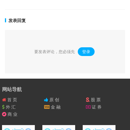
发表回复
要发表评论，您必须先
登录
。
网站导航
首 页
原 创
股 票
外 汇
金 融
证 券
商 业