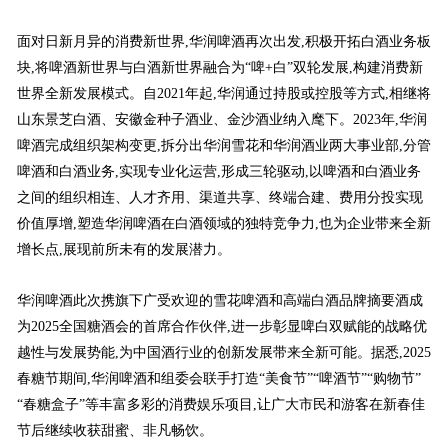
面对日新月异的消费新世界,华润啤酒再次出发,积极开拓白酒业务板
块,将啤酒新世界与白酒新世界融合为“啤+白”双轮发展,构建消费新
世界全新发展模式。自2021年起,华润通过持股或控股等方式,相继将
山东景芝白酒、安徽金种子酒业、金沙酒业纳入麾下。2023年,华润
啤酒完成组织架构变更,拆分出华润雪花和华润酒业两大事业部,分管
啤酒和白酒业务,实现专业化运营,形成三轮驱动,以啤酒和白酒业务
之间的组织相连、人才齐用、渠道共享、终端合建、费用分投实现
价值厚增,塑造华润啤酒在白酒领域的独特竞争力,也为企业带来全新
增长点,展现前所未有的发展潜力。
华润啤酒此次携旗下广受欢迎的雪花啤酒和高端白酒品牌摘要酒成
为2025全国糖酒会的首席合作伙伴,进一步彰显啤白双赋能的战略优
越性与发展势能,为中国酒行业的创新发展带来全新可能。据悉,2025
春糖节期间,华润啤酒和组委会联手打造“美食节”“啤酒节”“购物节”
“春糖盒子”等丰富多彩的消费娱乐项目,让广大市民和游客在新春佳
节后继续收获甜蜜、非凡畅饮。