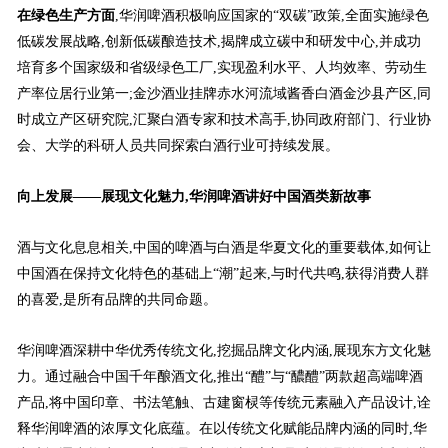
在绿色生产方面
,华润啤酒积极响应国家的“双碳”政策,全面实施绿色
低碳发展战略,创新低碳酿造技术,揭牌成立碳中和研发中心,并成功
培育多个国家级和省级绿色工厂,实现盈利水平、人均效率、劳动生
产率位居行业第一;金沙酒业挂牌赤水河流域酱香白酒金沙县产区,同
时成立产区研究院,汇聚白酒专家和技术高手,协同政府部门、行业协
会、大学的科研人员共同探索白酒行业可持续发展。
向上发展——展现文化魅力,华润啤酒讲好中国酒类新故事
酒与文化息息相关,中国的啤酒与白酒是华夏文化的重要载体,如何让
中国酒在保持文化特色的基础上“潮”起来,与时代共鸣,获得消费人群
的喜爱,是所有品牌的共同命题。
华润啤酒深耕中华优秀传统文化,挖掘品牌文化内涵,展现东方文化魅
力。通过融合中国千年酿酒文化,推出“醴”与“醲醴”两款超高端啤酒
产品,将中国印章、书法笔触、古建窗棂等传统元素融入产品设计,诠
释华润啤酒的浓厚文化底蕴。在以传统文化赋能品牌内涵的同时,华