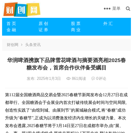
菜单
首 页
原 创
股 票
外 汇
金 融
证 券
商 业
财创网
头条资讯
华润啤酒携旗下品牌雪花啤酒与摘要酒亮相2025春
糖发布会，首席合作伙伴备受瞩目
发布: 2025年1月3日
861
阅读
0
评论
第112届全国糖酒商品交易会暨2025春糖节新闻发布会12月27日在成
都举行。全国糖酒会于会展业内首次打破传统展会时间与空间局限,
创造性实践了“由馆到城、由展到节”的展城融合模式,将“春糖”成功
升级为“春糖节”,正成为以消费激发经济内生增长的关键力量。本次
发布会透露,2025春糖节将于3月14日至27日在成都市举办,由“展、