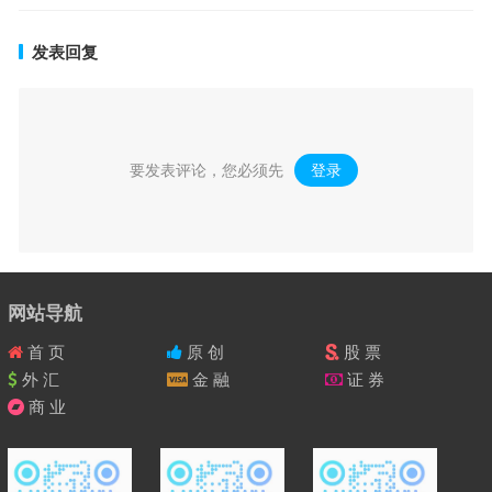
发表回复
要发表评论，您必须先
登录
。
网站导航
首 页
原 创
股 票
外 汇
金 融
证 券
商 业