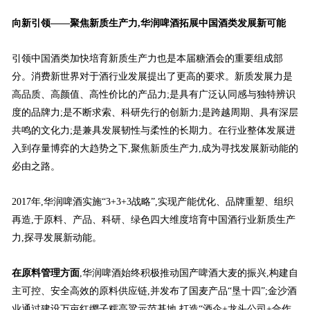
向新引领——聚焦新质生产力,华润啤酒拓展中国酒类发展新可能
引领中国酒类加快培育新质生产力也是本届糖酒会的重要组成部
分。消费新世界对于酒行业发展提出了更高的要求。新质发展力是
高品质、高颜值、高性价比的产品力;是具有广泛认同感与独特辨识
度的品牌力;是不断求索、科研先行的创新力;是跨越周期、具有深层
共鸣的文化力;是兼具发展韧性与柔性的长期力。在行业整体发展进
入到存量博弈的大趋势之下,聚焦新质生产力,成为寻找发展新动能的
必由之路。
2017年,华润啤酒实施“3+3+3战略”,实现产能优化、品牌重塑、组织
再造,于原料、产品、科研、绿色四大维度培育中国酒行业新质生产
力,探寻发展新动能。
在原料管理方面
,华润啤酒始终积极推动国产啤酒大麦的振兴,构建自
主可控、安全高效的原料供应链,并发布了国麦产品“垦十四”;金沙酒
业通过建设万亩红缨子糯高粱示范基地,打造“酒企+龙头公司+合作