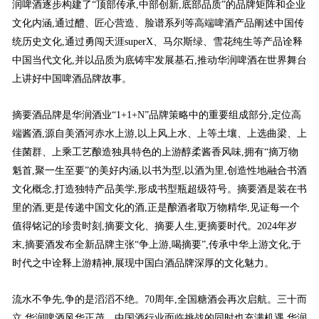
润啤酒逐步构建了“顶部传承,中部创新,底部品质”的品牌矩阵和企业
文化内涵,通过醴、匠心营造、脸谱系列等高端啤酒产品阐述中国传
统历史文化,通过勇闯天涯superX、马尔斯绿、雪花纯生等产品诠释
中国当代文化,并以品质为底铸牢发展基石,推动华润啤酒在世界舞台
上讲好中国啤酒品牌故事。
摘要酒品牌是华润酒业“1+1+N”品牌策略中的重要组成部分,定位高
端酱酒,源自美酒河赤水上游,以上风上水、上等土壤、上选曲梁、上
佳菌群、上乘工艺酿造独具特色的上游醇柔酱香风味,拥有“摘万物
魁首,聚一生至要”的美好内涵,以书为型,以酒为里,创造性地融合书酒
文化概念,打造独特产品美学,形成书型瓶超级符号。摘要酒是装在书
里的酒,更是传递中国文化的酒,正是酿酒者取万物精华,见证每一个
值得铭记的珍贵时刻,摘要文化、摘要人生,更摘要时代。2024年岁
末,摘要酒发布全新品牌主张“争上游,喝摘要”,传承中华上游文化,于
时代之中诠释上游精神,展现中国白酒品牌深厚的文化魅力。
流水不争先,争的是滔滔不绝。70周年,全国糖酒会再次启航。三十而
立,华润啤酒风华正茂。中国酒行业面临挑战的同时也充满机遇,华润