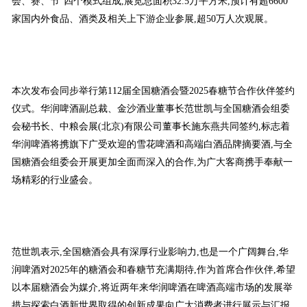
会、赛、节”四个模式组成,展览总面积32.5万平方米,预计有超6600
家国内外食品、酒类及相关上下游企业参展,超50万人次观展。
本次发布会同步举行第112届全国糖酒会暨2025春糖节合作伙伴签约
仪式。华润啤酒副总裁、金沙酒业董事长范世凯与全国糖酒会组委
会秘书长、中粮会展(北京)有限公司董事长施东燕共同签约,标志着
华润啤酒将携旗下广受欢迎的雪花啤酒和高端白酒品牌摘要酒,与全
国糖酒会组委会开展更加全面而深入的合作,为广大客商携手奉献一
场精彩的行业盛会。
范世凯表示,全国糖酒会具有深厚行业影响力,也是一个广阔舞台,华
润啤酒对2025年的糖酒会和春糖节充满期待,作为首席合作伙伴,希望
以本届糖酒会为媒介,将近两年来华润啤酒在啤酒高端市场的发展举
措与探索白酒新世界取得的创新成果向广大消费者进行展示与汇报,