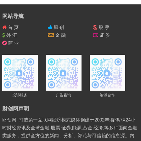
网站导航
首 页
原 创
股 票
外 汇
金 融
证 券
商 业
投诉服务
广告咨询
洽谈合作
财创网声明
财创网; 打造第一互联网经济模式媒体创建于2002年:提供7X24小
时财经资讯及全球金融,股票,证券,能源,基金,经济,等多种面向金融
类服务，提供全方位的新闻、分析、评论与可信赖的信息源。内