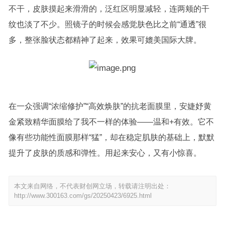
不干，皮肤摸起来滑滑的，泛红区明显减轻，连两颊的干
纹也淡了不少。照镜子的时候会感觉肤色比之前“通透”很
多，整张脸状态都精神了起来，效果可媲美国际大牌。
在一众强调“浓缩修护”“高效焕肤”的抗老面膜里，安婕妤黄
金紧致精华面膜给了我不一样的体验——温和+有效。它不
像有些功能性面膜那样“猛”，却在稳定肌肤的基础上，默默
提升了皮肤的质感和弹性。用起来安心，又有小惊喜。
本文来自网络，不代表财创网立场，转载请注明出处：
http://www.300163.com/gs/20250423/6925.html