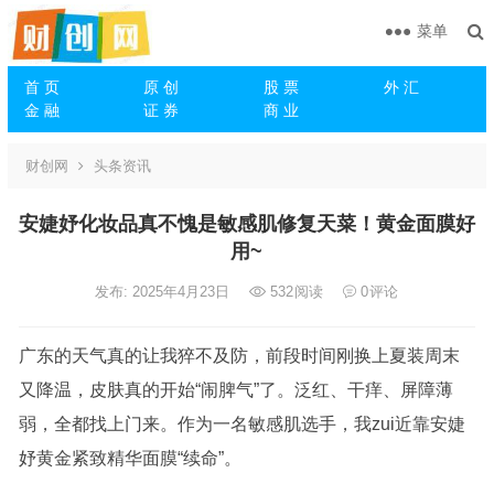
菜单
首 页
原 创
股 票
外 汇
金 融
证 券
商 业
财创网
头条资讯
安婕妤化妆品真不愧是敏感肌修复天菜！黄金面膜好
用~
发布: 2025年4月23日
532
阅读
0
评论
广东的天气真的让我猝不及防，前段时间刚换上夏装周末
又降温，皮肤真的开始“闹脾气”了。泛红、干痒、屏障薄
弱，全都找上门来。作为一名敏感肌选手，我zui近靠安婕
妤黄金紧致精华面膜“续命”。