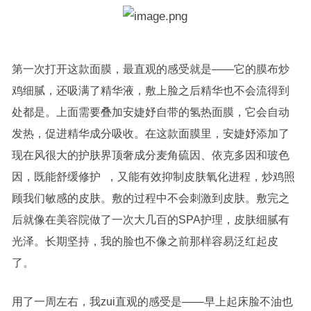
第一次打开这款面膜，最直观的感受就是——它的膜布炒
鸡细腻，还吸满了精华液，敷上脸之后精华也不会流得到
处都是。上面需要叠加安婕妤自带的氢热面膜，它会自动
发热，促进精华成分吸收。在这款面膜里，安婕妤添加了
现在风很大的护肤界顶奢成分麦角硫因、依克多因和玻色
因，既能舒缓修护 ，又能有效抑制皮肤氧化进程，炒鸡照
顾我们敏感的皮肤。敷的过程中不会刺激到皮肤。敷完之
后就像在美容院做了一次大几百的SPA护理，皮肤细腻有
光泽。长期坚持，我的脸也不像之前那样容易泛红起皮
了。
用了一周左右，我zui直观的感受是——早上起床脸不油也