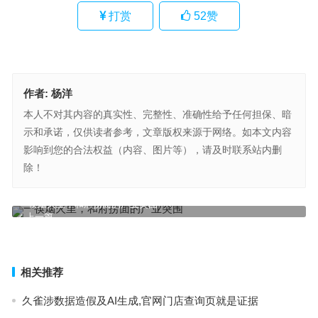
打赏
52
赞
作者:
杨洋
本人不对其内容的真实性、完整性、准确性给予任何担保、暗
示和承诺，仅供读者参考，文章版权来源于网络。如本文内容
影响到您的合法权益（内容、图片等），请及时联系站内删
除！
一筷烟火里，和府捞面的产业突围
上一篇
神州数码2025年度一季度业绩：收入净利双升，现金流大幅流入
下一篇
相关推荐
久雀涉数据造假及AI生成,官网门店查询页就是证据