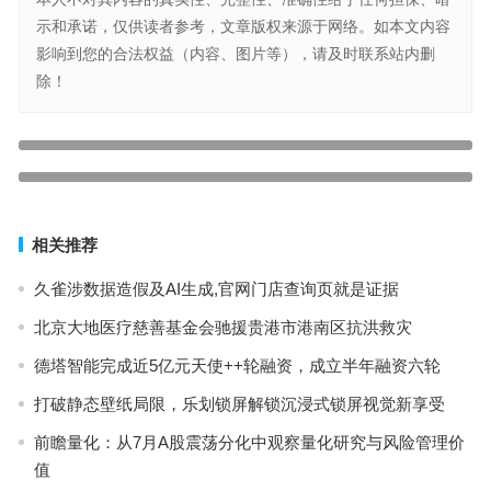
示和承诺，仅供读者参考，文章版权来源于网络。如本文内容
影响到您的合法权益（内容、图片等），请及时联系站内删
除！
宜信财富：从ChatGPT到Sora的投资风云变幻，复盘美股AI浪潮
上一篇
量子之歌银发经济战略升级，芝秋堂大健康消费品成新亮点
下一篇
相关推荐
久雀涉数据造假及AI生成,官网门店查询页就是证据
北京大地医疗慈善基金会驰援贵港市港南区抗洪救灾
德塔智能完成近5亿元天使++轮融资，成立半年融资六轮
打破静态壁纸局限，乐划锁屏解锁沉浸式锁屏视觉新享受
前瞻量化：从7月A股震荡分化中观察量化研究与风险管理价
值