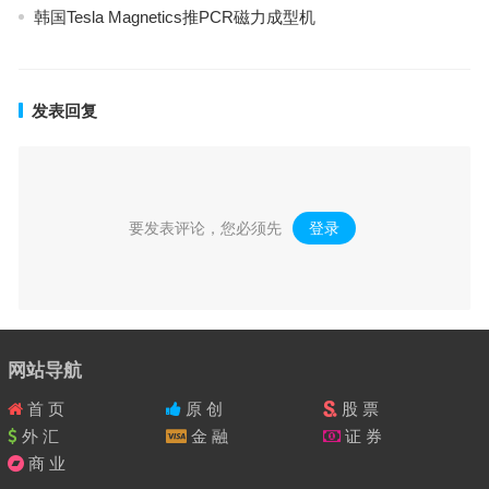
韩国Tesla Magnetics推PCR磁力成型机
发表回复
要发表评论，您必须先
登录
。
网站导航
首 页
原 创
股 票
外 汇
金 融
证 券
商 业