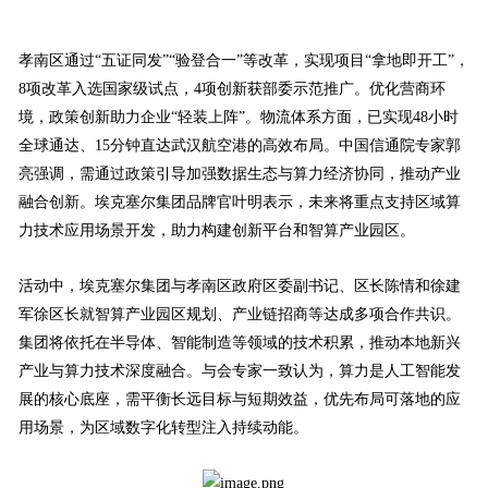
孝南区通过“五证同发”“验登合一”等改革，实现项目“拿地即开工”，
8项改革入选国家级试点，4项创新获部委示范推广。优化营商环
境，政策创新助力企业“轻装上阵”。物流体系方面，已实现48小时
全球通达、15分钟直达武汉航空港的高效布局。中国信通院专家郭
亮强调，需通过政策引导加强数据生态与算力经济协同，推动产业
融合创新。埃克塞尔集团品牌官叶明表示，未来将重点支持区域算
力技术应用场景开发，助力构建创新平台和智算产业园区。
活动中，埃克塞尔集团与孝南区政府区委副书记、区长陈情和徐建
军徐区长就智算产业园区规划、产业链招商等达成多项合作共识。
集团将依托在半导体、智能制造等领域的技术积累，推动本地新兴
产业与算力技术深度融合。与会专家一致认为，算力是人工智能发
展的核心底座，需平衡长远目标与短期效益，优先布局可落地的应
用场景，为区域数字化转型注入持续动能。