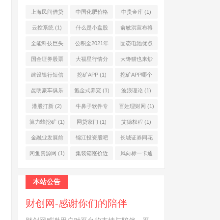
上海民间借贷
中国化肥价格
中贵金库
(1)
公司
(1)
网
(1)
云控系统
(1)
什么是小盘股
俞敏洪宣布将
(2)
退休
(1)
全能科技巨头
公积金2021年
固态电池优点
(1)
起不允许提取
(1)
国金证券股票
大福星行情分
大馋猫也来炒
(1)
(2)
析系统
(1)
股票
(1)
建设银行短信
挖矿APP
(1)
挖矿APP哪个
服务费
(1)
靠谱
(1)
昆明豪车俱乐
氪金式养宠
(1)
波浪理论
(1)
部
(1)
港股打新
(2)
牛鼻子软件专
百姓理财网
(1)
业版
(1)
算力蜂挖矿
(1)
网贷家门
(1)
艾德权程
(1)
金融业发展前
锦江投资股吧
长城证券同花
景
(1)
(1)
顺
(1)
闲鱼资源网
(1)
集装箱涨价近
风向标一卡通
10倍
(1)
(1)
本站公告
财创网-感谢你们的陪伴