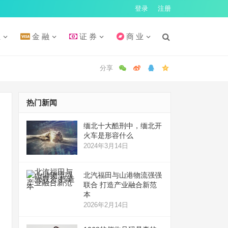
登录
注册
汇
金 融
证 券
商 业
热门新闻
缅北十大酷刑中，缅北开
火车是形容什么
2024年3月14日
北汽福田与山港物流强强
联合 打造产业融合新范
本
2026年2月14日