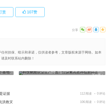
打赏
107
赞
予任何担保、暗示和承诺，仅供读者参考，文章版权来源于网络。如本
，请及时联系站内删除！
农户”三
科技赋能农业生产，曹广江探索高效种植新路径​
下一篇
就是证据
112
阅读
0
评论
抗洪救灾
106
阅读
0
评论