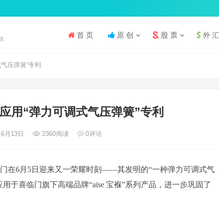
首 页
原 创
股 票
外 
体
式气压弹簧”专利
产品应用“弹力可调式气压弹簧”专利
年6月13日
2360
阅读
0
评论
门在6月5日迎来又一荣耀时刻——其发明的“一种弹力可调式气
于喜临门旗下高端品牌“aise 宝褓”系列产品，进一步巩固了