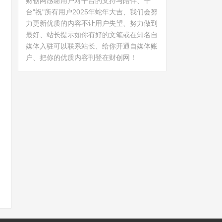
财创网感谢用户对平台的支持与陪伴、平
台"祝"所有用户2025年蛇年大吉、我们会努
力更新优质的内容不让用户失望、努力做到
最好、站长提示如你有好的文笔或在知名自
媒体入驻可以联系站长、给你开通自媒体账
户、把你的优质内容刊登在财创网！