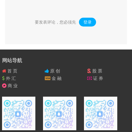
要发表评论，您必须先
登录
。
网站导航
首 页
原 创
股 票
外 汇
金 融
证 券
商 业