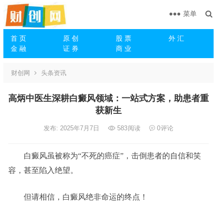
菜单
首 页
原 创
股 票
外 汇
金 融
证 券
商 业
财创网
头条资讯
高炳中医生深耕白癜风领域：一站式方案，助患者重
获新生
发布: 2025年7月7日
583
阅读
0
评论
白癜风虽被称为“不死的癌症”，击倒患者的自信和笑
容，甚至陷入绝望。
但请相信，白癜风绝非命运的终点！