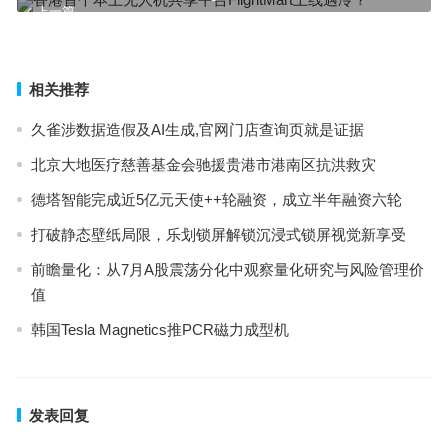
上一篇
增长点
下一篇
相关推荐
久雀涉数据造假及AI生成,官网门店查询页就是证据
北京大地医疗慈善基金会驰援贵港市港南区抗洪救灾
德塔智能完成近5亿元天使++轮融资，成立半年融资六轮
打破静态壁纸局限，乐划锁屏解锁沉浸式锁屏视觉新享受
前瞻量化：从7月A股震荡分化中观察量化研究与风险管理价
值
韩国Tesla Magnetics推PCR磁力成型机
发表回复