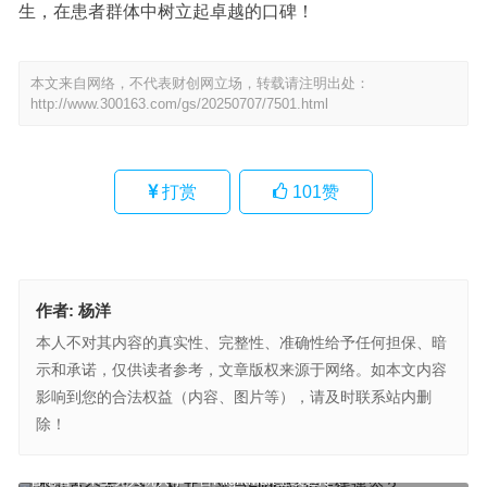
生，在患者群体中树立起卓越的口碑！
本文来自网络，不代表财创网立场，转载请注明出处：
http://www.300163.com/gs/20250707/7501.html
打赏
101
赞
作者:
杨洋
本人不对其内容的真实性、完整性、准确性给予任何担保、暗
示和承诺，仅供读者参考，文章版权来源于网络。如本文内容
影响到您的合法权益（内容、图片等），请及时联系站内删
除！
香港首个本土无人机共享平台FlightMart上线遇冷？
达实智能2025半年报：短期承压长期蓄势 产品力与全球布局成潜力