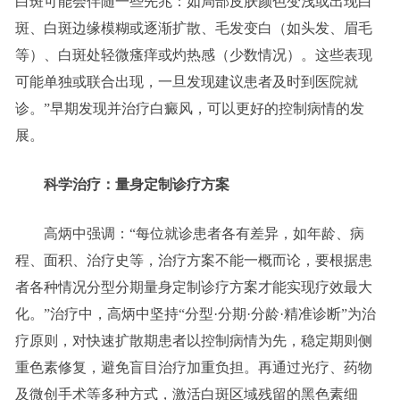
白斑可能会伴随一些先兆：如局部皮肤颜色变浅或出现白
斑、白斑边缘模糊或逐渐扩散、毛发变白（如头发、眉毛
等）、白斑处轻微瘙痒或灼热感（少数情况）。这些表现
可能单独或联合出现，一旦发现建议患者及时到医院就
诊。”早期发现并治疗白癜风，可以更好的控制病情的发
展。
科学治疗：量身定制诊疗方案
高炳中强调：“每位就诊患者各有差异，如年龄、病
程、面积、治疗史等，治疗方案不能一概而论，要根据患
者各种情况分型分期量身定制诊疗方案才能实现疗效最大
化。”治疗中，高炳中坚持“分型·分期·分龄·精准诊断”为治
疗原则，对快速扩散期患者以控制病情为先，稳定期则侧
重色素修复，避免盲目治疗加重负担。再通过光疗、药物
及微创手术等多种方式，激活白斑区域残留的黑色素细