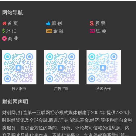
网站导航
首 页
原 创
股 票
外 汇
金 融
证 券
商 业
投诉服务
广告咨询
洽谈合作
财创网声明
财创网; 打造第一互联网经济模式媒体创建于2002年:提供7X24小
时财经资讯及全球金融,股票,证券,能源,基金,经济,等多种面向金融
类服务，提供全方位的新闻、分析、评论与可信赖的信息源。内
容及图片只能代表作者，不能代表平台、如有侵权联系我们第一