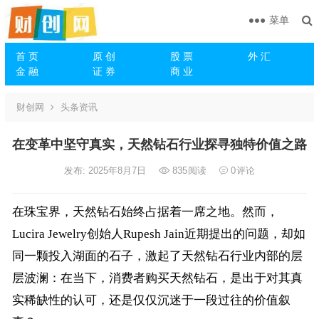
菜单
首 页
原 创
股 票
外 汇
金 融
证 券
商 业
财创网
头条资讯
在变革中坚守真实，天然钻石行业探寻独特价值之路
发布: 2025年8月7日
835
阅读
0
评论
在珠宝界，天然钻石始终占据着一席之地。然而，
Lucira Jewelry创始人Rupesh Jain近期提出的问题，却如
同一颗投入湖面的石子，激起了天然钻石行业内部的层
层波澜：在当下，消费者购买天然钻石，是出于对其真
实稀缺性的认可，还是仅仅沉迷于一段过往的价值叙