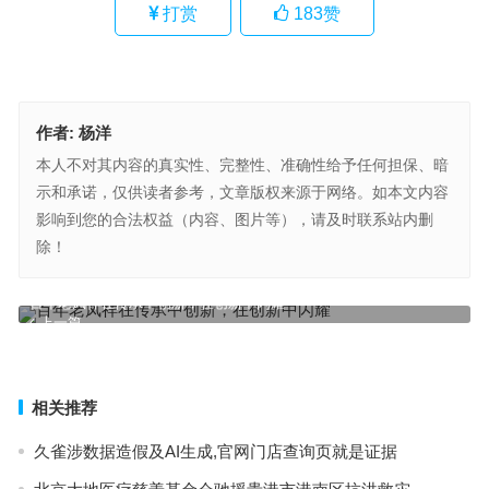
打赏
183
赞
作者:
杨洋
本人不对其内容的真实性、完整性、准确性给予任何担保、暗
示和承诺，仅供读者参考，文章版权来源于网络。如本文内容
影响到您的合法权益（内容、图片等），请及时联系站内删
除！
百年老凤祥在传承中创新，在创新中闪耀
无锡麦亨顿获上海谐意资产战略融资，加速世界美食品牌研发与市场
上一篇
拓展
下一篇
相关推荐
久雀涉数据造假及AI生成,官网门店查询页就是证据