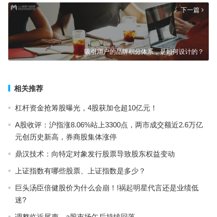
下一篇
吸引用户的品牌积分体系，是如何设计的？
相关推荐
杠杆资金抢筹股曝光，4股获加仓超10亿元！
A股收评：沪指涨8.06%站上3300点，两市成交额近2.6万亿
元创历史新高，券商股集体涨停
鼎汉技术：向特定对象发行股票导致股东权益变动
上证指数有哪些股票、上证指数是多少？
巨头汤臣倍健股价为什么会崩！!祸起明星代言还是业绩低
迷?
调整临近尾声、a股市场午后持续回落