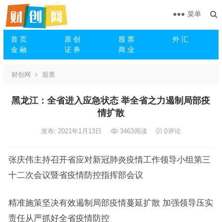
菜单
首 页
原 创
股 票
外 汇
金 融
证 券
商 业
财创网
股票
黑龙江：全省进入应急状态 举全省之力遏制局部疫
情扩散
发布: 2021年1月13日
3463
阅读
0
评论
张庆伟主持召开省应对新冠肺炎疫情工作领导小组第三
十二次会议暨省疫情防控指挥部会议
精准施策坚决有效遏制局部疫情蔓延扩散 加强领导压实
责任从严抓好全省疫情防控