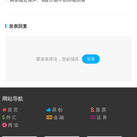
发表回复
要发表评论，您必须先
登录
。
网站导航
首 页
原 创
股 票
外 汇
金 融
证 券
商 业