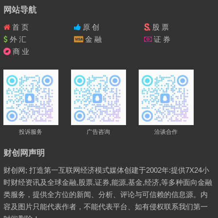
网站导航
首 页
原 创
股 票
外 汇
金 融
证 券
商 业
投诉服务
广告咨询
洽谈合作
财创网声明
财创网; 打造第一互联网经济模式媒体创建于2002年:提供7X24小
时财经资讯及全球金融,股票,证券,能源,基金,经济,等多种面向金融
类服务，提供全方位的新闻、分析、评论与可信赖的信息源。内
容及图片只能代表作者，不能代表平台、如有侵权联系我们第一