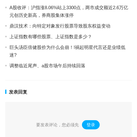
A股收评：沪指涨8.06%站上3300点，两市成交额近2.6万亿
元创历史新高，券商股集体涨停
鼎汉技术：向特定对象发行股票导致股东权益变动
上证指数有哪些股票、上证指数是多少？
巨头汤臣倍健股价为什么会崩！!祸起明星代言还是业绩低
迷?
调整临近尾声、a股市场午后持续回落
发表回复
要发表评论，您必须先
登录
。