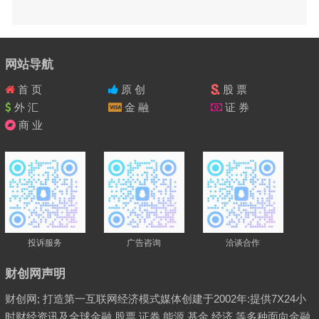
网站导航
首 页
原 创
股 票
外 汇
金 融
证 券
商 业
投诉服务
广告咨询
洽谈合作
财创网声明
财创网; 打造第一互联网经济模式媒体创建于2002年:提供7X24小
时财经资讯及全球金融,股票,证券,能源,基金,经济,等多种面向金融