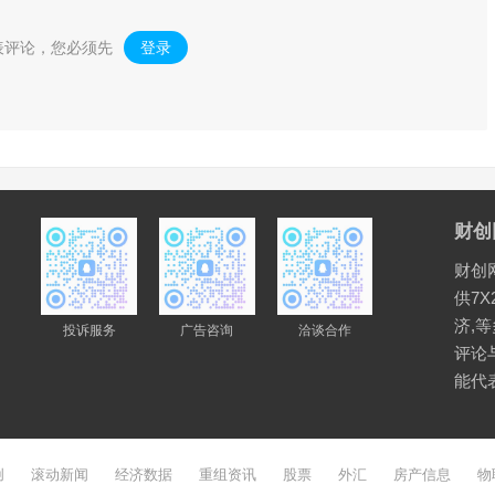
表评论，您必须先
登录
。
财创
财创
供7X
济,
投诉服务
广告咨询
洽谈合作
评论
能代
创
滚动新闻
经济数据
重组资讯
股票
外汇
房产信息
物