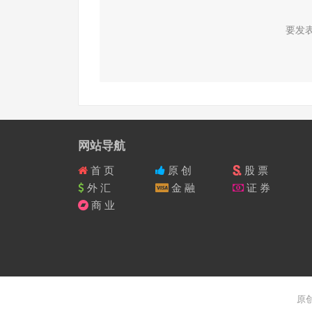
要发
网站导航
首 页
原 创
股 票
外 汇
金 融
证 券
商 业
原