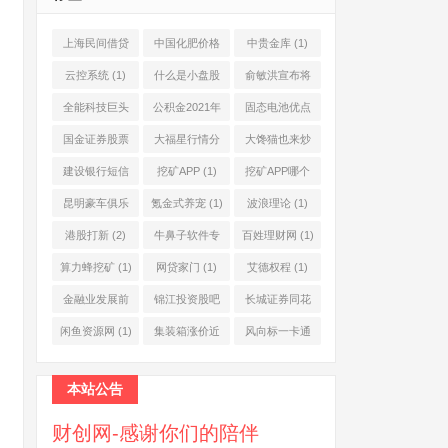
上海民间借贷
中国化肥价格
中贵金库
(1)
公司
(1)
网
(1)
云控系统
(1)
什么是小盘股
俞敏洪宣布将
(2)
退休
(1)
全能科技巨头
公积金2021年
固态电池优点
(1)
起不允许提取
(1)
国金证券股票
大福星行情分
大馋猫也来炒
(1)
(2)
析系统
(1)
股票
(1)
建设银行短信
挖矿APP
(1)
挖矿APP哪个
服务费
(1)
靠谱
(1)
昆明豪车俱乐
氪金式养宠
(1)
波浪理论
(1)
部
(1)
港股打新
(2)
牛鼻子软件专
百姓理财网
(1)
业版
(1)
算力蜂挖矿
(1)
网贷家门
(1)
艾德权程
(1)
金融业发展前
锦江投资股吧
长城证券同花
景
(1)
(1)
顺
(1)
闲鱼资源网
(1)
集装箱涨价近
风向标一卡通
10倍
(1)
(1)
本站公告
财创网-感谢你们的陪伴