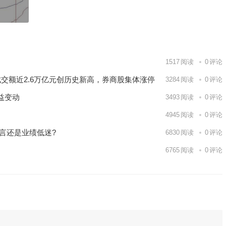
！
1517
阅读
0
评论
市成交额近2.6万亿元创历史新高，券商股集体涨停
3284
阅读
0
评论
益变动
3493
阅读
0
评论
4945
阅读
0
评论
言还是业绩低迷?
6830
阅读
0
评论
6765
阅读
0
评论