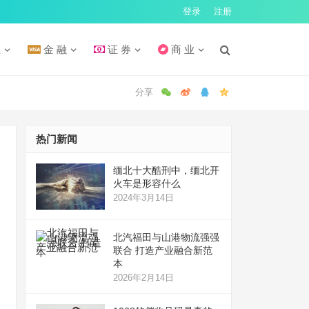
登录
注册
汇
金 融
证 券
商 业
热门新闻
缅北十大酷刑中，缅北开
火车是形容什么
2024年3月14日
北汽福田与山港物流强强
联合 打造产业融合新范
本
2026年2月14日