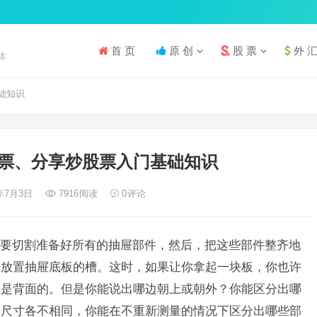
首 页
原 创
股 票
外 
体
础知识
票、分享炒股票入门基础知识
1年7月3日
7916
阅读
0
评论
要切割准备好所有的抽屉部件，然后，把这些部件整齐地
开放置抽屉底板的槽。这时，如果让你拿起一块板，你也许
或是背面的。但是你能说出哪边朝上或朝外？你能区分出哪
的尺寸各不相同，你能在不重新测量的情况下区分出哪些部