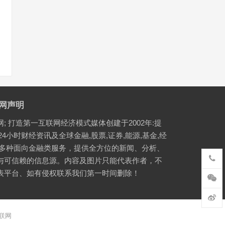
网声明
网; 打造第一互联网经济模式媒体创建于2002年:提
24小时财经资讯及全球金融,股票,证券,能源,基金,经
等多种面向金融类服务，提供全方位的新闻、分析、
与可信赖的信息源。内容及图片只能代表作者，不
表平台、如有侵权联系我们第一时间删除！
联网