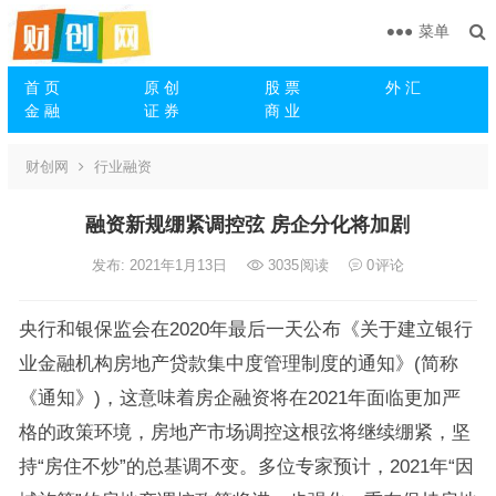
菜单
首 页
原 创
股 票
外 汇
金 融
证 券
商 业
财创网
行业融资
融资新规绷紧调控弦 房企分化将加剧
发布: 2021年1月13日
3035
阅读
0
评论
央行和银保监会在2020年最后一天公布《关于建立银行
业金融机构房地产贷款集中度管理制度的通知》(简称
《通知》)，这意味着房企融资将在2021年面临更加严
格的政策环境，房地产市场调控这根弦将继续绷紧，坚
持“房住不炒”的总基调不变。多位专家预计，2021年“因