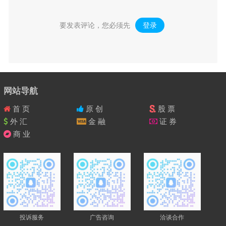
要发表评论，您必须先
登录
。
网站导航
首 页
原 创
股 票
外 汇
金 融
证 券
商 业
投诉服务
广告咨询
洽谈合作