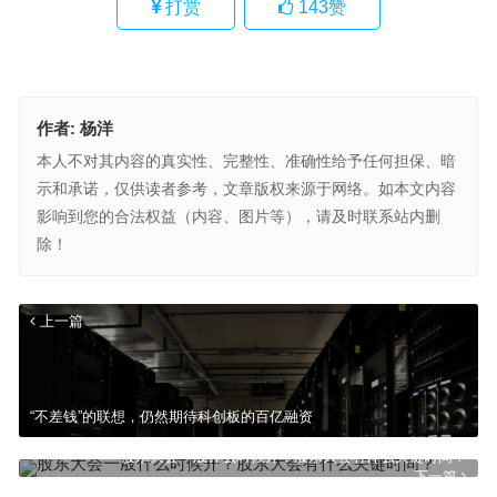
打赏
143
赞
作者:
杨洋
本人不对其内容的真实性、完整性、准确性给予任何担保、暗
示和承诺，仅供读者参考，文章版权来源于网络。如本文内容
影响到您的合法权益（内容、图片等），请及时联系站内删
除！
上一篇
“不差钱”的联想，仍然期待科创板的百亿融资
股东大会一般什么时候开？股东大会有什么关键时间？
下一篇