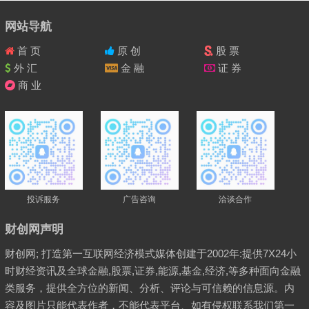
网站导航
首 页
原 创
股 票
外 汇
金 融
证 券
商 业
投诉服务
广告咨询
洽谈合作
财创网声明
财创网; 打造第一互联网经济模式媒体创建于2002年:提供7X24小
时财经资讯及全球金融,股票,证券,能源,基金,经济,等多种面向金融
类服务，提供全方位的新闻、分析、评论与可信赖的信息源。内
容及图片只能代表作者，不能代表平台、如有侵权联系我们第一