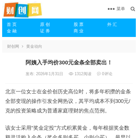
菜单
首 页
原 创
股 票
外 汇
金 融
证 券
商 业
财创网
黄金动向
阿姨入手均价300元金条全部卖出！
发布: 2026年1月31日
1312
阅读
0
评论
北京一位女士在金价创历史高位时，将多年积攒的金条
全部变现的操作引发全网热议，其平均成本不到300元/
克的投资策略成为普通家庭理财的焦点范例。
该女士采用“奖金定投”方式积累黄金，每年根据奖金数
额灵活购入金条（奖金多则多买、少则少买），最早以