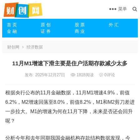
菜单
首 页
原 创
股 票
外 汇
金 融
证 券
商 业
财创网
经济数据
11月M1增速下滑主要是住户活期存款减少太多
发布: 2025年12月27日
1818
阅读
0
评论
根据央行公布的11月金融数据，11月M1增速4.9%，前值
6.2%，M2增速回落至8.0%，前值8.2%，M1和M2剪刀差进
一步拉大。M1的增速为何在11月下降，未来是否还会回升
呢？
分析今年和去年同期我国金融机构存款结构数据发现，今