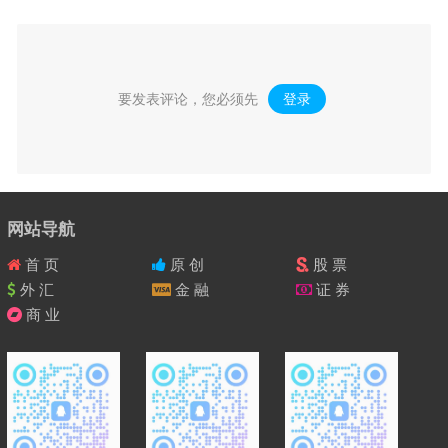
要发表评论，您必须先
登录
。
网站导航
首 页
原 创
股 票
外 汇
金 融
证 券
商 业