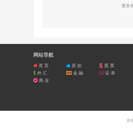
要发
网站导航
首 页
原 创
股 票
外 汇
金 融
证 券
商 业
原