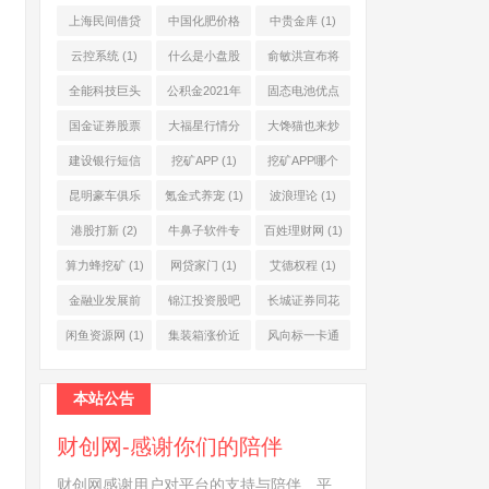
上海民间借贷
中国化肥价格
中贵金库
(1)
公司
(1)
网
(1)
云控系统
(1)
什么是小盘股
俞敏洪宣布将
(2)
退休
(1)
全能科技巨头
公积金2021年
固态电池优点
(1)
起不允许提取
(1)
国金证券股票
大福星行情分
大馋猫也来炒
(1)
(2)
析系统
(1)
股票
(1)
建设银行短信
挖矿APP
(1)
挖矿APP哪个
服务费
(1)
靠谱
(1)
昆明豪车俱乐
氪金式养宠
(1)
波浪理论
(1)
部
(1)
港股打新
(2)
牛鼻子软件专
百姓理财网
(1)
业版
(1)
算力蜂挖矿
(1)
网贷家门
(1)
艾德权程
(1)
金融业发展前
锦江投资股吧
长城证券同花
景
(1)
(1)
顺
(1)
闲鱼资源网
(1)
集装箱涨价近
风向标一卡通
10倍
(1)
(1)
本站公告
财创网-感谢你们的陪伴
财创网感谢用户对平台的支持与陪伴、平