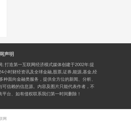
网声明
网; 打造第一互联网经济模式媒体创建于2002年:提
24小时财经资讯及全球金融,股票,证券,能源,基金,经
等多种面向金融类服务，提供全方位的新闻、分析、
与可信赖的信息源。内容及图片只能代表作者，不
表平台、如有侵权联系我们第一时间删除！
联网