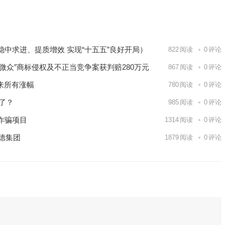
目
不香了？
下一篇
中求进、提质增效 实现“十五五”良好开局）
822
阅读
0
评论
“微众”商标侵权及不正当竞争案获判赔280万元
867
阅读
0
评论
以来所有涨幅
780
阅读
0
评论
了？
985
阅读
0
评论
诈骗项目
1314
阅读
0
评论
德集团
1879
阅读
0
评论