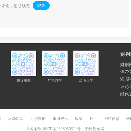
表评论，您必须先
登录
。
财创
财创
供7X
济,
投诉服务
广告咨询
洽谈合作
评论
能代
创
滚动新闻
经济数据
重组资讯
股票
外汇
房产信息
物
©备案号
粤ICP备2023030311号
- 原创
财创网