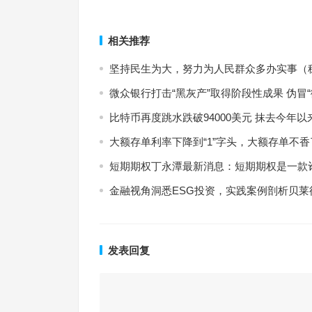
短期期权丁永潭最新消息：短期期权是一款诈骗项
大额存单利率下降到“1”字头，大额存单
上一篇
相关推荐
坚持民生为大，努力为人民群众多办实事（稳
微众银行打击“黑灰产”取得阶段性成果 伪冒
比特币再度跳水跌破94000美元 抹去今年
大额存单利率下降到“1”字头，大额存单不香
短期期权丁永潭最新消息：短期期权是一款
金融视角洞悉ESG投资，实践案例剖析贝莱
发表回复