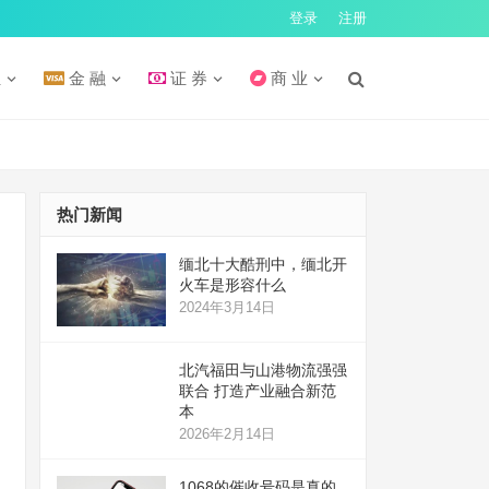
登录
注册
汇
金 融
证 券
商 业
热门新闻
缅北十大酷刑中，缅北开
火车是形容什么
2024年3月14日
北汽福田与山港物流强强
联合 打造产业融合新范
本
2026年2月14日
1068的催收号码是真的