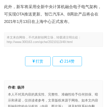
此外，新车将采用全新中央计算机融合电子电气架构，
可实现OTA推送更新。智己汽车A、B两款产品将会在
2021年1月13日在上海中心正式发布。
本文来自网络，不代表财创网立场，转载请注明出处：
http://www.300163.com/qiche/20210113/49.html
打赏
214
赞
作者:
杨洋
本人不对其内容的真实性、完整性、准确性给予任何担保、暗
示和承诺，仅供读者参考，文章版权来源于网络。如本文内容
影响到您的合法权益（内容、图片等），请及时联系站内删