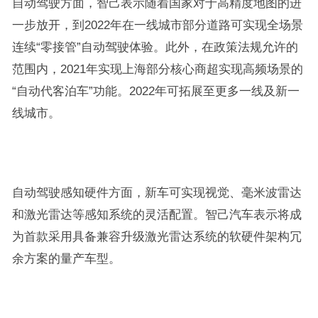
自动驾驶方面，智己表示随着国家对于高精度地图的进
一步放开，到2022年在一线城市部分道路可实现全场景
连续“零接管”自动驾驶体验。此外，在政策法规允许的
范围内，2021年实现上海部分核心商超实现高频场景的
“自动代客泊车”功能。2022年可拓展至更多一线及新一
线城市。
自动驾驶感知硬件方面，新车可实现视觉、毫米波雷达
和激光雷达等感知系统的灵活配置。智己汽车表示将成
为首款采用具备兼容升级激光雷达系统的软硬件架构冗
余方案的量产车型。