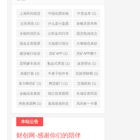
上海民间借贷
中国化肥价格
中贵金库
(1)
公司
(1)
网
(1)
云控系统
(1)
什么是小盘股
俞敏洪宣布将
(2)
退休
(1)
全能科技巨头
公积金2021年
固态电池优点
(1)
起不允许提取
(1)
国金证券股票
大福星行情分
大馋猫也来炒
(1)
(2)
析系统
(1)
股票
(1)
建设银行短信
挖矿APP
(1)
挖矿APP哪个
服务费
(1)
靠谱
(1)
昆明豪车俱乐
氪金式养宠
(1)
波浪理论
(1)
部
(1)
港股打新
(2)
牛鼻子软件专
百姓理财网
(1)
业版
(1)
算力蜂挖矿
(1)
网贷家门
(1)
艾德权程
(1)
金融业发展前
锦江投资股吧
长城证券同花
景
(1)
(1)
顺
(1)
闲鱼资源网
(1)
集装箱涨价近
风向标一卡通
10倍
(1)
(1)
本站公告
财创网-感谢你们的陪伴