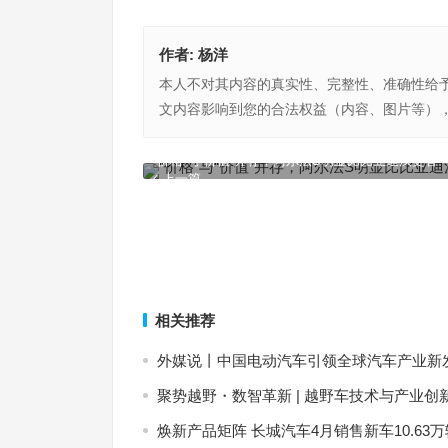
作者:
杨洋
本人不对其内容的真实性、完整性、准确性给
文内容影响到您的合法权益（内容、图片等）
“价格”与“价值”并存，阿尔法S明显比比亚迪汉更香
上一篇
相关推荐
外媒说丨中国电动汽车引领全球汽车产业新
聚势越野・数智革新 | 越野车技术与产业创
焕新产品矩阵 长城汽车4月销售新车10.63万辆