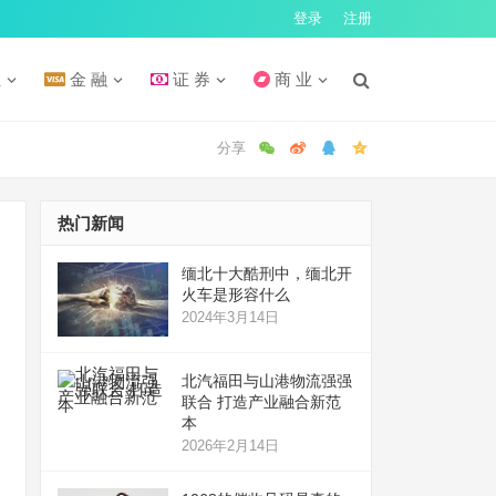
登录
注册
汇
金 融
证 券
商 业
热门新闻
缅北十大酷刑中，缅北开
火车是形容什么
2024年3月14日
北汽福田与山港物流强强
联合 打造产业融合新范
本
2026年2月14日