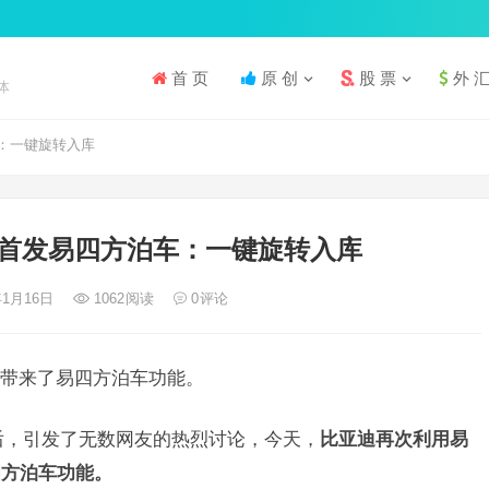
首 页
原 创
股 票
外 
体
：一键旋转入库
首发易四方泊车：一键旋转入库
年1月16日
1062
阅读
0
评论
带来了易四方泊车功能。
后，引发了无数网友的热烈讨论，今天，
比亚迪再次利用易
四方泊车功能。