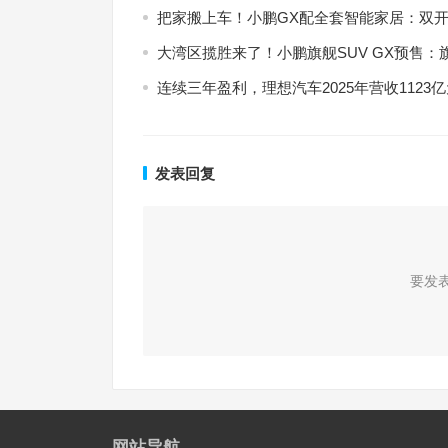
把家搬上车！小鹏GX配全套智能家居：双
大湾区揽胜来了！小鹏旗舰SUV GX预售：旗舰
连续三年盈利，理想汽车2025年营收1123
发表回复
要发
网站导航