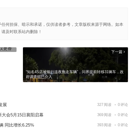
予任何担保、暗示和承诺，仅供读者参考，文章版权来源于网络。如本
，请及时联系站内删除！
下一篇
“知名4S店被银行连夜拖走车辆”，问界提前转移31辆车，政
府调查组已介入
发展
327
阅读
0
评论
新大会5月15日襄阳启幕
369
阅读
0
评论
 同比增长6.25%
393
阅读
0
评论