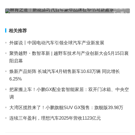
上一篇
林肯之道：新能源时代百年豪华品牌在华书写新篇章
下一篇
相关推荐
外媒说丨中国电动汽车引领全球汽车产业新发展
聚势越野・数智革新 | 越野车技术与产业创新大会5月15日襄
阳启幕
焕新产品矩阵 长城汽车4月销售新车10.63万辆 同比增长
6.25%
把家搬上车！小鹏GX配全套智能家居：双开门冰箱、中央空
调
大湾区揽胜来了！小鹏旗舰SUV GX预售：旗舰版39.98万
连续三年盈利，理想汽车2025年营收1123亿元