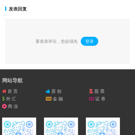
发表回复
要发表评论，您必须先
登录
。
网站导航
首 页
原 创
股 票
外 汇
金 融
证 券
商 业