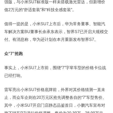
强版，与小米SU7标准版一样未搭载
激光雷达
，但新增价
值2万元的“舒适套装”和“科技全感套装”。
值得一提的是，小米SU7上市后，华为常务董事、智能汽
车解决方案BU董事长余承东表示，智界S7已开启大规模交
付。有消息称，华为还计划在本月重新发布智界S7。
众“7”
抢跑
事实上，小米SU7上市前，围绕“7”字辈车型的价格卡位战
已经打响。
雷军亮出小米SU7价格底牌前，外界对其价格猜测一直未
止，而众车企则在20万元区抢先调整各自的“7”车型售价。
其中，小米SU7开启门店静态品鉴首日，
小鹏汽车
宣布对