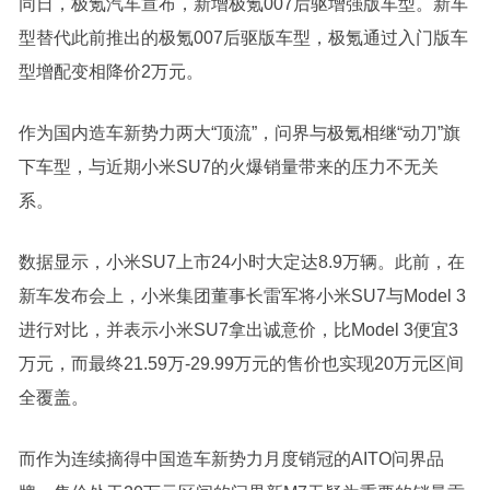
同日，极氪汽车宣布，新增极氪007后驱增强版车型。新车
型替代此前推出的极氪007后驱版车型，极氪通过入门版车
型增配变相降价2万元。
作为国内造车新势力两大“顶流”，问界与极氪相继“动刀”旗
下车型，与近期小米SU7的火爆销量带来的压力不无关
系。
数据显示，小米SU7上市24小时大定达8.9万辆。此前，在
新车发布会上，小米集团董事长雷军将小米SU7与Model 3
进行对比，并表示小米SU7拿出诚意价，比Model 3便宜3
万元，而最终21.59万-29.99万元的售价也实现20万元区间
全覆盖。
而作为连续摘得中国造车新势力月度销冠的AITO问界品