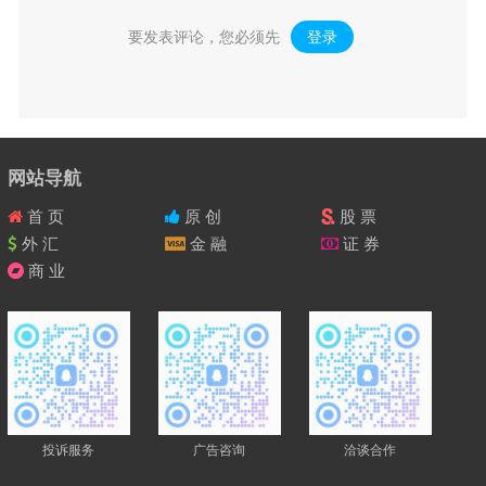
要发表评论，您必须先
登录
。
网站导航
首 页
原 创
股 票
外 汇
金 融
证 券
商 业
投诉服务
广告咨询
洽谈合作