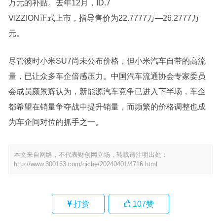
万元的补贴。去年12月，ID.7
VIZZION正式上市，指导售价为22.7777万—26.2777万
元。
尽管彼时小米SU7尚未公布价格，但
小米汽车
自带的高流
量，已让众多车企倍感压力。中国汽车流通协会专家委员
会成员颜景辉认为，
新能源
汽车竞争已进入下半场，车企
都希望在销量争夺战中提升销量，而频繁的价格调整也成
为车企间对位的抓手之一。
本文来自网络，不代表财创网立场，转载请注明出处：
http://www.300163.com/qiche/20240401/4716.html
打赏
107
赞