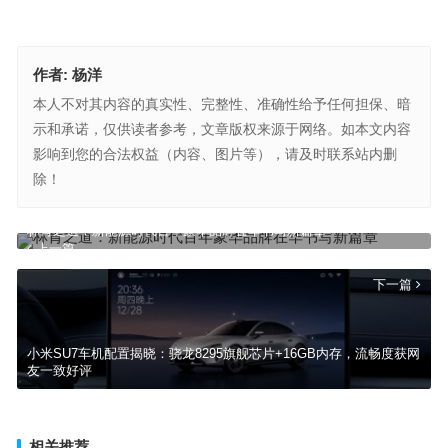
作者:
杨洋
本人不对其内容的真实性、完整性、准确性给予任何担保、暗
示和承诺，仅供读者参考，文章版权来源于网络。如本文内容
影响到您的合法权益（内容、图片等），请及时联系站内删
除！
林肯之道：新能源时代百年豪华品牌在华书写新篇章
上一篇
下一篇
小米SU7车机配置揭晓：骁龙8295旗舰芯片+16GB内存，流畅度获网
友一致好评
相关推荐