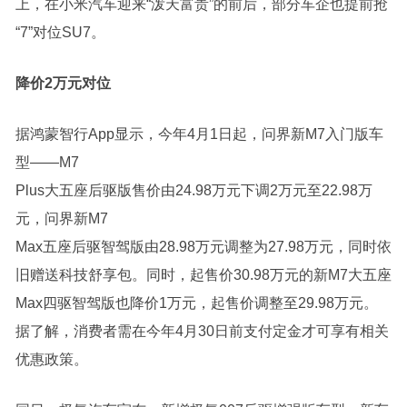
上，在
小米汽车
迎来“泼天富贵”的前后，部分车企也提前抢
“7”对位SU7。
降价
2万
元
对位
据鸿蒙智行App显示，今年4月1日起，问界新M7入门版车
型——M7
Plus大五座后驱版售价由24.98万元下调2万元至22.98万
元，问界新M7
Max五座后驱智驾版由28.98万元调整为27.98万元，同时依
旧赠送科技舒享包。同时，起售价30.98万元的新M7大五座
Max四驱智驾版也降价1万元，起售价调整至29.98万元。
据了解，消费者需在今年4月30日前支付定金才可享有相关
优惠政策。