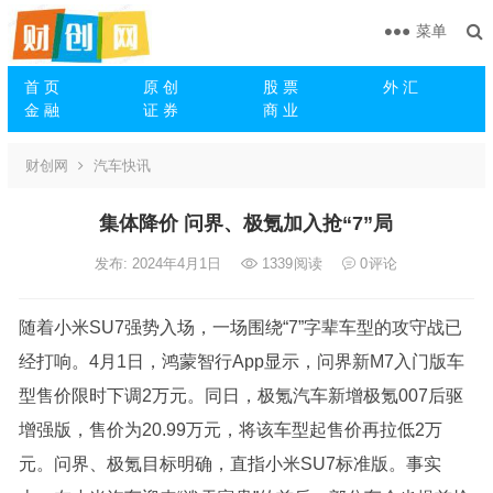
菜单
首 页
原 创
股 票
外 汇
金 融
证 券
商 业
财创网
汽车快讯
集体降价 问界、极氪加入抢“7”局
发布: 2024年4月1日
1339
阅读
0
评论
随着小米SU7强势入场，一场围绕“7”字辈车型的攻守战已
经打响。4月1日，鸿蒙智行App显示，问界新M7入门版车
型售价限时下调2万元。同日，
极氪
汽车新增
极氪
007后驱
增强版，售价为20.99万元，将该车型起售价再拉低2万
元。问界、
极氪
目标明确，直指小米SU7标准版。事实