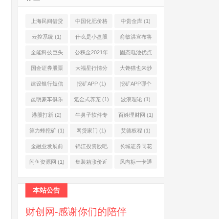
上海民间借贷
中国化肥价格
中贵金库
(1)
公司
(1)
网
(1)
云控系统
(1)
什么是小盘股
俞敏洪宣布将
(2)
退休
(1)
全能科技巨头
公积金2021年
固态电池优点
(1)
起不允许提取
(1)
国金证券股票
大福星行情分
大馋猫也来炒
(1)
(2)
析系统
(1)
股票
(1)
建设银行短信
挖矿APP
(1)
挖矿APP哪个
服务费
(1)
靠谱
(1)
昆明豪车俱乐
氪金式养宠
(1)
波浪理论
(1)
部
(1)
港股打新
(2)
牛鼻子软件专
百姓理财网
(1)
业版
(1)
算力蜂挖矿
(1)
网贷家门
(1)
艾德权程
(1)
金融业发展前
锦江投资股吧
长城证券同花
景
(1)
(1)
顺
(1)
闲鱼资源网
(1)
集装箱涨价近
风向标一卡通
10倍
(1)
(1)
本站公告
财创网-感谢你们的陪伴