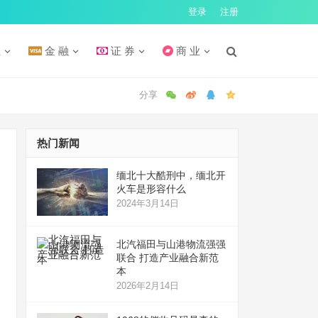
登录
注册
汇
金 融
证 券
商 业
热门新闻
缅北十大酷刑中，缅北开
火车是形容什么
2024年3月14日
北汽福田与山港物流强强
联合 打造产业融合新范
本
2026年2月14日