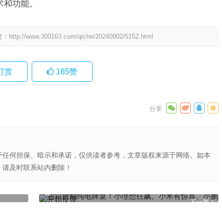
技术和功能。
处：
http://www.300163.com/qiche/20240902/5152.html
打赏
165
赞
予任何担保、暗示和承诺，仅供读者参考，文章版权来源于网络。如本
，请及时联系站内删除！
油箱掀翻纯电牌桌！小理想狂飙、小米有惊喜、小鹏开始反
弹
下一篇