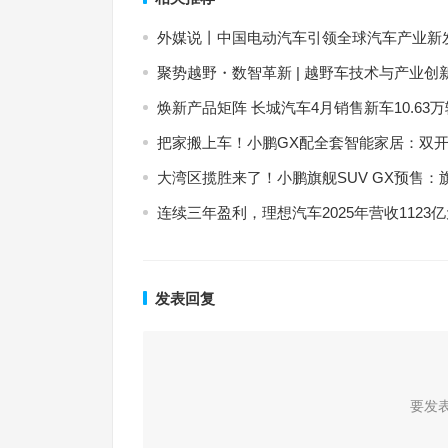
外媒说丨中国电动汽车引领全球汽车产业新
聚势越野・数智革新 | 越野车技术与产业创
焕新产品矩阵 长城汽车4月销售新车10.63万辆
把家搬上车！小鹏GX配全套智能家居：双
大湾区揽胜来了！小鹏旗舰SUV GX预售：旗舰
连续三年盈利，理想汽车2025年营收1123
发表回复
要发