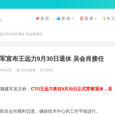
首 页
原 创
股 票
外 
体
力9月30日退休 吴会肖接任
军宣布王远力9月30日退休 吴会肖接任
4年9月2日
1215
阅读
0
评论
长魏建军发文称，
CTO王远力将在9月30日正式荣誉退休，吴
助吴会肖顺利过渡，确保技术中心的工作平稳进行。