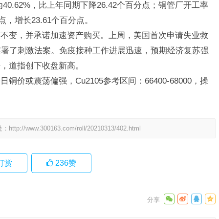
0.62%，比上年同期下降26.42个百分点；铜管厂开工率
分点，增长23.61个百分点。
策不变，并承诺加速资产购买。上周，美国首次申请失业救
签署了刺激法案。免疫接种工作进展迅速，预期经济复苏强
好，道指创下收盘新高。
或震荡偏强，Cu2105参考区间：66400-68000，操
处：
http://www.300163.com/roll/20210313/402.html
打赏
236
赞