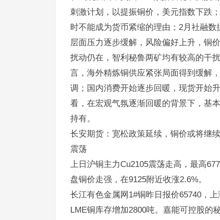
刺激计划，以提振铜价，美元指数下跌；中
时不能成为货币紧缩的理由；2月社融数
层面压力逐步缓解，风险偏好上升，铜
扰动仍在，智利秘鲁两矿均有较高的干
言，海外精炼铜供应紧张局面得到缓解，
调；国内消费开始逐步回暖，现货开始
看，在宏观气氛逐渐回暖的背景下，基
持有。
长安期货：宽松政策延续，铜价或将继续震
震荡
上日沪铜主力Cu2105震荡走高，最高677
盘铜价走强，在9125附近收涨2.6%。
长江有色金属网1#铜昨日报价65740，上
LME铜库存增加2800吨。嘉能可控股