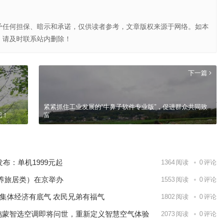
予任何担保、暗示和承诺，仅供读者参考，文章版权来源于网络。如本
，请及时联系站内删除！
下一篇
紧紧抓住工业发展的“牛鼻子软件专业版”，促进群众共同致
吧！
富
发布：单机1999元起
1364
阅读
0
评论
养旅居类）在京举办
1553
阅读
0
评论
昌：集体经济有底气 农民兄弟有福气
1802
阅读
0
评论
鸿蒙智选空调即将问世，重新定义智慧空气体验
2073
阅读
0
评论