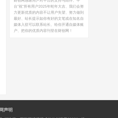
财创网感谢用户对平台的支持与陪伴、平
台"祝"所有用户2025年蛇年大吉、我们会努
力更新优质的内容不让用户失望、努力做到
最好、站长提示如你有好的文笔或在知名自
媒体入驻可以联系站长、给你开通自媒体账
户、把你的优质内容刊登在财创网！
网声明