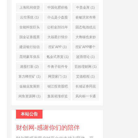
上海民间借贷
中国化肥价格
中贵金库
(1)
公司
(1)
网
(1)
云控系统
(1)
什么是小盘股
俞敏洪宣布将
(2)
退休
(1)
全能科技巨头
公积金2021年
固态电池优点
(1)
起不允许提取
(1)
国金证券股票
大福星行情分
大馋猫也来炒
(1)
(2)
析系统
(1)
股票
(1)
建设银行短信
挖矿APP
(1)
挖矿APP哪个
服务费
(1)
靠谱
(1)
昆明豪车俱乐
氪金式养宠
(1)
波浪理论
(1)
部
(1)
港股打新
(2)
牛鼻子软件专
百姓理财网
(1)
业版
(1)
算力蜂挖矿
(1)
网贷家门
(1)
艾德权程
(1)
金融业发展前
锦江投资股吧
长城证券同花
景
(1)
(1)
顺
(1)
闲鱼资源网
(1)
集装箱涨价近
风向标一卡通
10倍
(1)
(1)
本站公告
财创网-感谢你们的陪伴