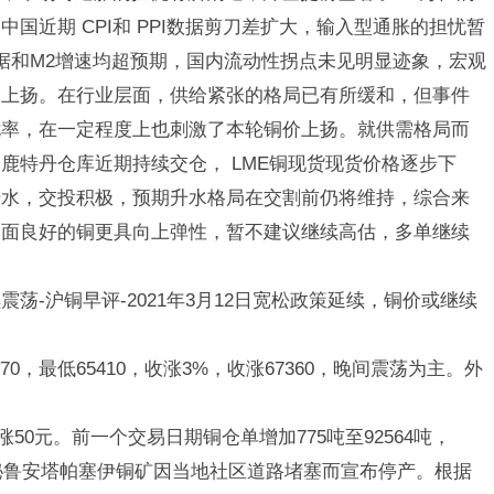
国近期 CPI和 PPI数据剪刀差扩大，输入型通胀的担忧暂
据和M2增速均超预期，国内流动性拐点未见明显迹象，宏观
价上扬。在行业层面，供给紧张的格局已有所缓和，但事件
扰率，在一定程度上也刺激了本轮铜价上扬。就供需格局而
鹿特丹仓库近期持续交仓， LME铜现货现货价格逐步下
升水，交投积极，预期升水格局在交割前仍将维持，综合来
本面良好的铜更具向上弹性，暂不建议继续高估，多单继续
荡-沪铜早评-2021年3月12日宽松政策延续，铜价或继续
70，最低65410，收涨3%，收涨67360，晚间震荡为主。外
涨50元。前一个交易日期铜仓单增加775吨至92564吨，
的秘鲁安塔帕塞伊铜矿因当地社区道路堵塞而宣布停产。根据