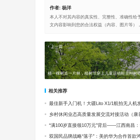
作者:
杨洋
本人不对其内容的真实性、完整性、准确性给
文内容影响到您的合法权益（内容、图片等）
上一篇
植一棵树造一片林，植树节穿上儿童运动鞋去种树
相关推荐
最佳新手入门机！大疆Lito X1/1航拍无人机
乡村休闲业态高质量发展交流对接活动（康
“满100岁直接领10万元”背后——江西南
双国民品牌战略“落子”：美的华为合作首款