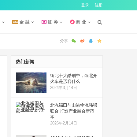
登录
注册
汇
金 融
证 券
商 业
热门新闻
缅北十大酷刑中，缅北开
火车是形容什么
2024年3月14日
北汽福田与山港物流强强
联合 打造产业融合新范
本
2026年2月14日