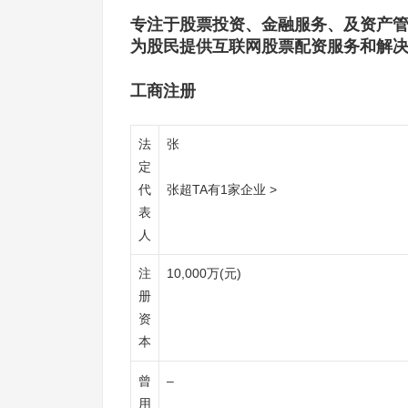
专注于股票投资、金融服务、及资产管理
为股民提供互联网股票配资服务和解
工商注册
法
张
定
代
张超TA有1家企业 >
表
人
注
10,000万(元)
册
资
本
曾
–
用