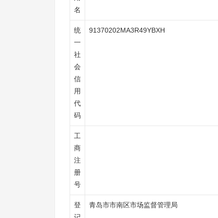
名
统
91370202MA3R49YBXH
一
社
会
信
用
代
码
工
商
注
册
号
登
青岛市市南区市场监督管理局
记