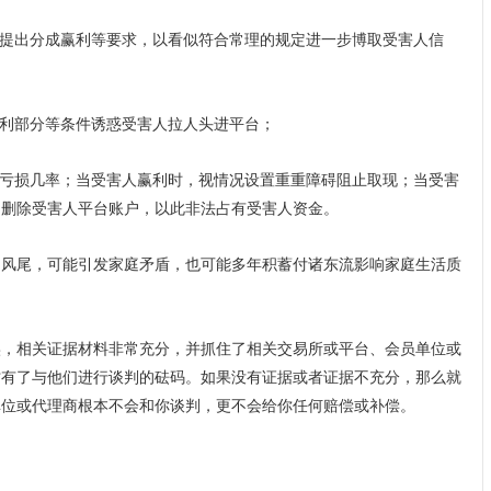
且提出分成赢利等要求，以看似符合常理的规定进一步博取受害人信
赢利部分等条件诱惑受害人拉人头进平台；
人亏损几率；当受害人赢利时，视情况设置重重障碍阻止取现；当受害
、删除受害人平台账户，以此非法占有受害人资金。
台风尾，可能引发家庭矛盾，也可能多年积蓄付诸东流影响家庭生活质
实，相关证据材料非常充分，并抓住了相关交易所或平台、会员单位或
才有了与他们进行谈判的砝码。如果没有证据或者证据不充分，那么就
单位或代理商根本不会和你谈判，更不会给你任何赔偿或补偿。