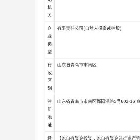
机
关
企
有限责任公司(自然人投资或控股)
业
类
型
行
山东省青岛市市南区
政
区
划
注
山东省青岛市市南区鄱阳湖路3号602-16 
册
地
址
经
【以自有资金投资，以自有资金进行资产