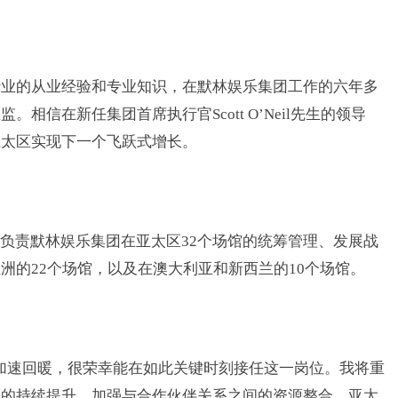
行业的从业经验和专业知识，在默林娱乐集团工作的六年多
相信在新任集团首席执行官Scott O’Neil先生的领导
亚太区实现下一个飞跃式增长。
负责默林娱乐集团在亚太区32个场馆的统筹管理、发展战
洲的22个场馆，以及在澳大利亚和新西兰的10个场馆。
加速回暖，很荣幸能在如此关键时刻接任这一岗位。我将重
验的持续提升，加强与合作伙伴关系之间的资源整合，亚太