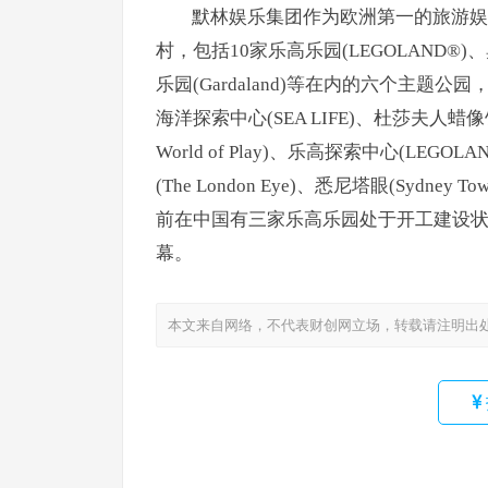
默林娱乐集团作为欧洲第一的旅游娱
村，包括10家乐高乐园(LEGOLAND®)、奥尔顿
乐园(Gardaland)等在内的六个主
海洋探索中心(SEA LIFE)、杜莎夫人蜡像馆(M
World of Play)、乐高探索中心(LEGOLAN
(The London Eye)、悉尼塔眼(Syd
前在中国有三家乐高乐园处于开工建设
幕。
本文来自网络，不代表财创网立场，转载请注明出