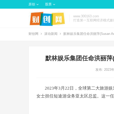
原创
股票
www.300163.com
打造第一互联网经济模式媒
财创网
滚动新闻
默林娱乐集团任命洪丽萍(Susan 
默林娱乐集团任命洪丽萍(S
发布: 2023
2023年3月22日，全球第二大旅游娱
女士担任短途游业务亚太区总监。这一任命