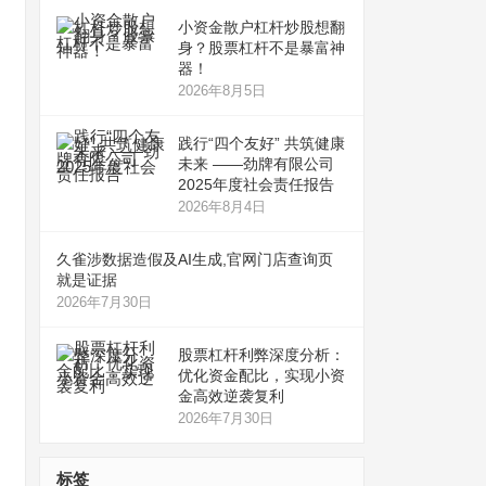
小资金散户杠杆炒股想翻
身？股票杠杆不是暴富神
器！
2026年8月5日
践行“四个友好” 共筑健康
未来 ——劲牌有限公司
2025年度社会责任报告
2026年8月4日
久雀涉数据造假及AI生成,官网门店查询页
就是证据
2026年7月30日
股票杠杆利弊深度分析：
优化资金配比，实现小资
金高效逆袭复利
2026年7月30日
标签