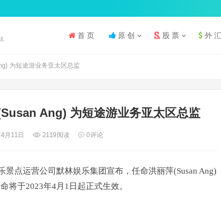
首 页
原 创
股 票
外 
体
Ang) 为短途游业务亚太区总监
usan Ang) 为短途游业务亚太区总监
年4月11日
2119
阅读
0
评论
乐景点运营公司默林娱乐集团宣布，任命洪丽萍(Susan Ang)
将于2023年4月1日起正式生效。