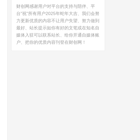
财创网感谢用户对平台的支持与陪伴、平
台"祝"所有用户2025年蛇年大吉、我们会努
力更新优质的内容不让用户失望、努力做到
最好、站长提示如你有好的文笔或在知名自
媒体入驻可以联系站长、给你开通自媒体账
户、把你的优质内容刊登在财创网！