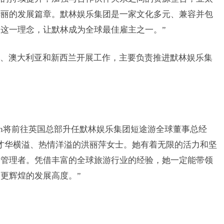
华丽的发展篇章。默林娱乐集团是一家文化多元、兼容并包
这一理念，让默林成为全球最佳雇主之一。”
、澳大利亚和新西兰开展工作，主要负责推进默林娱乐集
mith将前往英国总部升任默林娱乐集团短途游全球董事总经
才华横溢、热情洋溢的洪丽萍女士。她有着无限的活力和坚
的管理者。凭借丰富的全球旅游行业的经验，她一定能带领
更辉煌的发展高度。”