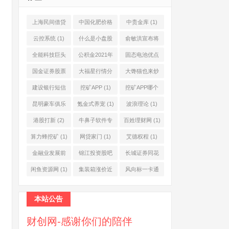
上海民间借贷
中国化肥价格
中贵金库
(1)
公司
(1)
网
(1)
云控系统
(1)
什么是小盘股
俞敏洪宣布将
(2)
退休
(1)
全能科技巨头
公积金2021年
固态电池优点
(1)
起不允许提取
(1)
国金证券股票
大福星行情分
大馋猫也来炒
(1)
(2)
析系统
(1)
股票
(1)
建设银行短信
挖矿APP
(1)
挖矿APP哪个
服务费
(1)
靠谱
(1)
昆明豪车俱乐
氪金式养宠
(1)
波浪理论
(1)
部
(1)
港股打新
(2)
牛鼻子软件专
百姓理财网
(1)
业版
(1)
算力蜂挖矿
(1)
网贷家门
(1)
艾德权程
(1)
金融业发展前
锦江投资股吧
长城证券同花
景
(1)
(1)
顺
(1)
闲鱼资源网
(1)
集装箱涨价近
风向标一卡通
10倍
(1)
(1)
本站公告
财创网-感谢你们的陪伴