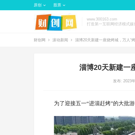
原创
股票
www.300163.com
打造第一互联网经济模式媒
财创网
滚动新闻
淄博20天新建一座烧烤城，万人“烤
淄博20天新建一
发布: 2023
为了迎接五一“进淄赶烤”的大批