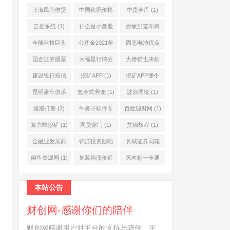
上海民间借贷
中国化肥价格
中贵金库
(1)
公司
(1)
网
(1)
云控系统
(1)
什么是小盘股
俞敏洪宣布将
(2)
退休
(1)
全能科技巨头
公积金2021年
固态电池优点
(1)
起不允许提取
(1)
国金证券股票
大福星行情分
大馋猫也来炒
(1)
(2)
析系统
(1)
股票
(1)
建设银行短信
挖矿APP
(1)
挖矿APP哪个
服务费
(1)
靠谱
(1)
昆明豪车俱乐
氪金式养宠
(1)
波浪理论
(1)
部
(1)
港股打新
(2)
牛鼻子软件专
百姓理财网
(1)
业版
(1)
算力蜂挖矿
(1)
网贷家门
(1)
艾德权程
(1)
金融业发展前
锦江投资股吧
长城证券同花
景
(1)
(1)
顺
(1)
闲鱼资源网
(1)
集装箱涨价近
风向标一卡通
10倍
(1)
(1)
本站公告
财创网-感谢你们的陪伴
财创网感谢用户对平台的支持与陪伴、平