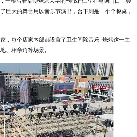
看，一根写着淄博烧烤大字的“烟囱”伫立在会场门口，会
建了巨大的舞台用以音乐节演出，台下则是一个个餐桌，
家，每个店家内部都设置了卫生间除音乐+烧烤这一主
卡地、相亲角等场景。