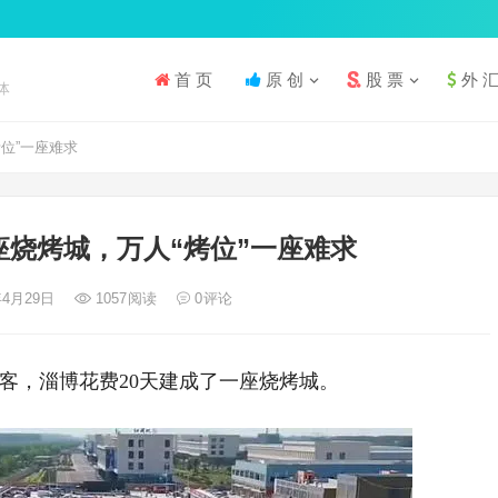
首 页
原 创
股 票
外 
体
位”一座难求
座烧烤城，万人“烤位”一座难求
年4月29日
1057
阅读
0
评论
游客，淄博花费20天建成了一座烧烤城。