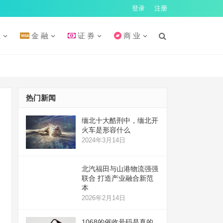
登录
注册
汇
金 融
证 券
商 业
热门新闻
缅北十大酷刑中，缅北开
火车是形容什么
2024年3月14日
北汽福田与山港物流强强
联合 打造产业融合新范
本
2026年2月14日
1068的催收号码是真的