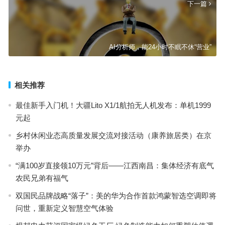
下一篇
AI分析师，能24小时不眠不休“营业”
相关推荐
最佳新手入门机！大疆Lito X1/1航拍无人机发布：单机1999
元起
乡村休闲业态高质量发展交流对接活动（康养旅居类）在京
举办
“满100岁直接领10万元”背后——江西南昌：集体经济有底气
农民兄弟有福气
双国民品牌战略“落子”：美的华为合作首款鸿蒙智选空调即将
问世，重新定义智慧空气体验