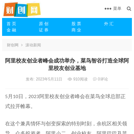
菜单
首 页
原 创
股 票
外 汇
金 融
证 券
商 业
财创网
滚动新闻
阿里校友创业者峰会成功举办，菜鸟智谷打造全球阿
里校友创业基地
发布: 2023年5月11日
910
阅读
0
评论
月
日，
阿里校友创业者峰会在菜鸟全球总部正
5
10
2023
式拉开帷幕。
在这个兼具情怀与创变探索的特别时刻，余杭区相关领
导、众多投资者、阿里小二、创业校友、阿里巴巴及菜