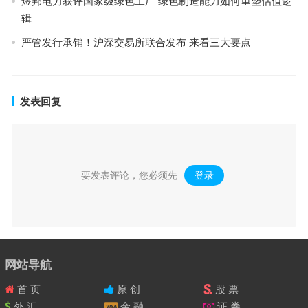
煜邦电力获评国家级绿色工厂 绿色制造能力如何重塑估值逻
辑
严管发行承销！沪深交易所联合发布 来看三大要点
发表回复
要发表评论，您必须先
登录
。
网站导航
首 页
原 创
股 票
外 汇
金 融
证 券