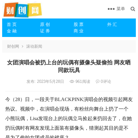
菜单
首 页
原 创
股 票
外 汇
金 融
证 券
商 业
财创网
滚动新闻
女团演唱会被扔上台的玩偶有摄像头疑偷拍 网友晒
同款玩具
发布: 2023年5月28日
961
阅读
0
评论
今（28）日，一段关于BLACKPINK演唱会的视频引起网友
热议。视频中，在演唱会现场，有粉丝向舞台上扔了一个
小熊玩偶，Lisa发现台上的玩偶立马捡起来扔回去了，在她
扔玩偶时有网友发现上面装有摄像头，猜测起其目的是不
是为了偷拍女团成员的裙底？