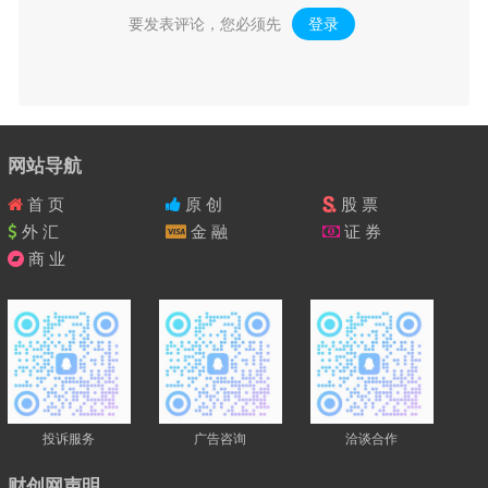
要发表评论，您必须先
登录
。
网站导航
首 页
原 创
股 票
外 汇
金 融
证 券
商 业
投诉服务
广告咨询
洽谈合作
财创网声明