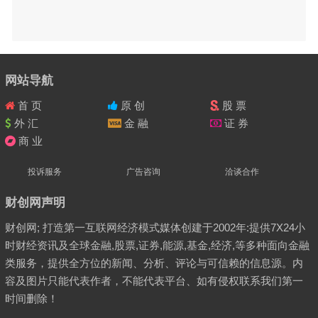
网站导航
首 页
原 创
股 票
外 汇
金 融
证 券
商 业
投诉服务
广告咨询
洽谈合作
财创网声明
财创网; 打造第一互联网经济模式媒体创建于2002年:提供7X24小
时财经资讯及全球金融,股票,证券,能源,基金,经济,等多种面向金融
类服务，提供全方位的新闻、分析、评论与可信赖的信息源。内
容及图片只能代表作者，不能代表平台、如有侵权联系我们第一
时间删除！