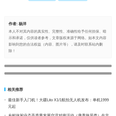
作者:
杨洋
本人不对其内容的真实性、完整性、准确性给予任何担保、暗
示和承诺，仅供读者参考，文章版权来源于网络。如本文内容
影响到您的合法权益（内容、图片等），请及时联系站内删
除！
郭广昌出手10个亿做的什么项目
上一篇
四川内江城管与摊贩发生冲突，公安局长现场喊话，多部门回应
下一篇
相关推荐
最佳新手入门机！大疆Lito X1/1航拍无人机发布：单机1999
元起
乡村休闲业态高质量发展交流对接活动（康养旅居类）在京