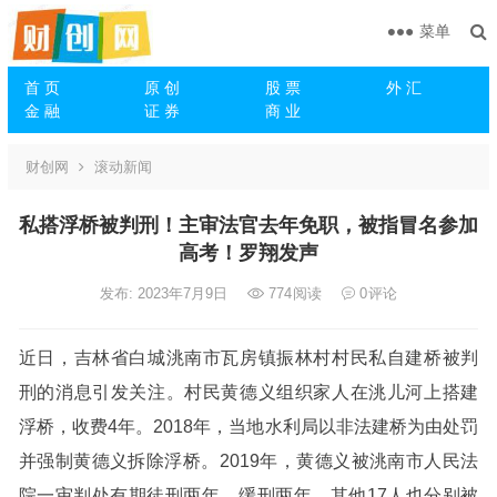
菜单
首 页
原 创
股 票
外 汇
金 融
证 券
商 业
财创网
滚动新闻
私搭浮桥被判刑！主审法官去年免职，被指冒名参加
高考！罗翔发声
发布: 2023年7月9日
774
阅读
0
评论
近日，吉林省白城洮南市瓦房镇振林村村民私自建桥被判
刑的消息引发关注。村民黄德义组织家人在洮儿河上搭建
浮桥，收费4年。2018年，当地水利局以非法建桥为由处罚
并强制黄德义拆除浮桥。2019年，黄德义被洮南市人民法
院一审判处有期徒刑两年，缓刑两年，其他17人也分别被