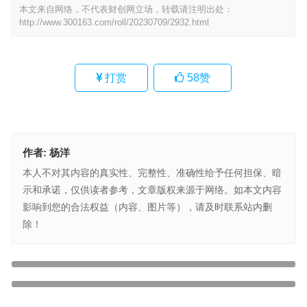
本文来自网络，不代表财创网立场，转载请注明出处：
http://www.300163.com/roll/20230709/2932.html
打赏
58
赞
作者:
杨洋
本人不对其内容的真实性、完整性、准确性给予任何担保、暗
示和承诺，仅供读者参考，文章版权来源于网络。如本文内容
影响到您的合法权益（内容、图片等），请及时联系站内删
除！
痞幼被打脸别墅被男子翻墙住半个月，6瓶茅台被喝光
上一篇
“郑州一男子悬赏千万寻狗”，是真是假？警方正在核实
下一篇