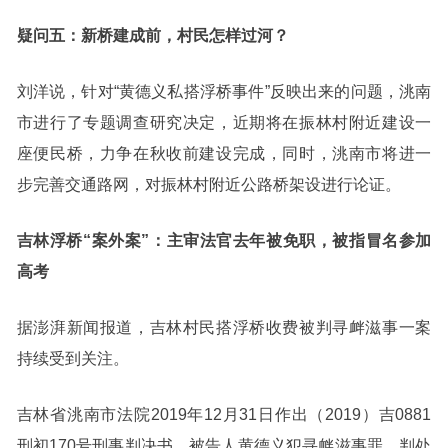
疑问五：新桥建成前，村民怎样过河？
刘洋说，针对“黄德义私搭浮桥事件”反映出来的问题，洮南
市进行了专题调查研究决定，近期将在振林村附近建设一
座便民桥，力争在秋收前建设完成，同时，洮南市将进一
步完善交通路网，对振林村附近公路桥架设进行论证。
吉林浮桥“案外案”：主审法官去年被免职，被指冒名参加
高考
据澎湃新闻报道，吉林村民搭浮桥收费被判寻衅滋事一案
持续受到关注。
吉林省洮南市法院2019年12月31日作出（2019）吉0881
刑初170号刑事判决书，被告人黄德义犯寻衅滋事罪，判处