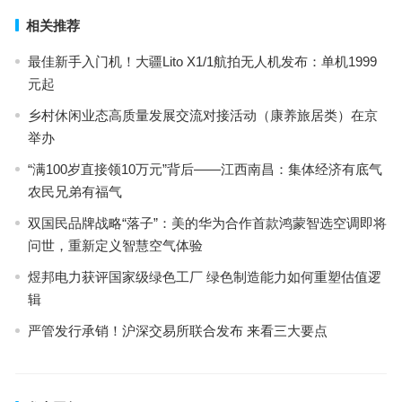
相关推荐
最佳新手入门机！大疆Lito X1/1航拍无人机发布：单机1999
元起
乡村休闲业态高质量发展交流对接活动（康养旅居类）在京
举办
“满100岁直接领10万元”背后——江西南昌：集体经济有底气
农民兄弟有福气
双国民品牌战略“落子”：美的华为合作首款鸿蒙智选空调即将
问世，重新定义智慧空气体验
煜邦电力获评国家级绿色工厂 绿色制造能力如何重塑估值逻
辑
严管发行承销！沪深交易所联合发布 来看三大要点