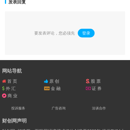
发表回复
要发表评论，您必须先
登录
。
网站导航
首 页
原 创
股 票
外 汇
金 融
证 券
商 业
投诉服务
广告咨询
洽谈合作
财创网声明