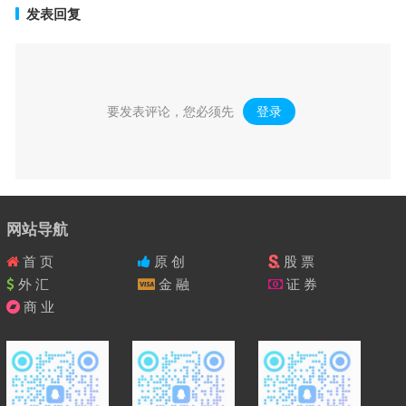
发表回复
要发表评论，您必须先
登录
。
网站导航
首 页
原 创
股 票
外 汇
金 融
证 券
商 业