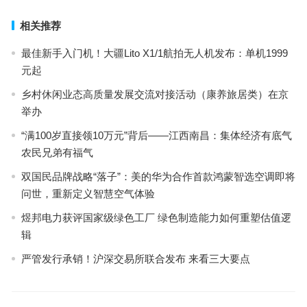
相关推荐
最佳新手入门机！大疆Lito X1/1航拍无人机发布：单机1999
元起
乡村休闲业态高质量发展交流对接活动（康养旅居类）在京
举办
“满100岁直接领10万元”背后——江西南昌：集体经济有底气
农民兄弟有福气
双国民品牌战略“落子”：美的华为合作首款鸿蒙智选空调即将
问世，重新定义智慧空气体验
煜邦电力获评国家级绿色工厂 绿色制造能力如何重塑估值逻
辑
严管发行承销！沪深交易所联合发布 来看三大要点