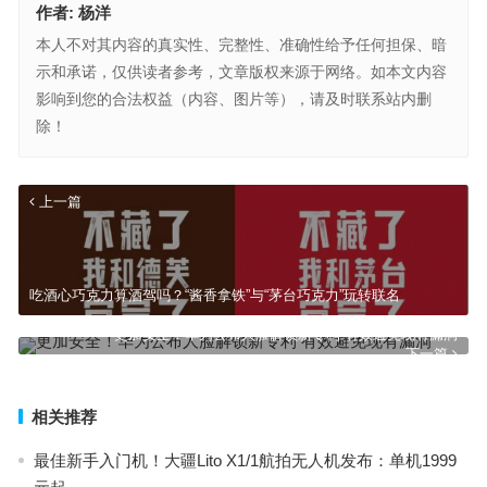
作者:
杨洋
本人不对其内容的真实性、完整性、准确性给予任何担保、暗
示和承诺，仅供读者参考，文章版权来源于网络。如本文内容
影响到您的合法权益（内容、图片等），请及时联系站内删
除！
上一篇
吃酒心巧克力算酒驾吗？“酱香拿铁”与“茅台巧克力”玩转联名
更加安全！华为公布人脸解锁新专利 有效避免现有漏洞
下一篇
相关推荐
最佳新手入门机！大疆Lito X1/1航拍无人机发布：单机1999