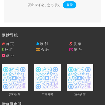
要发表评论，您必须先
登录
。
网站导航
首 页
原 创
股 票
外 汇
金 融
证 券
商 业
投诉服务
广告咨询
洽谈合作
财创网声明