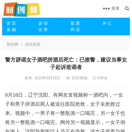
菜单
首 页
原 创
股 票
外 汇
金 融
证 券
商 业
财创网
滚动新闻
警方辟谣女子酒吧拼酒后死亡：已接警，建议当事女
子起诉造谣者
发布: 2023年9月18日
1032
阅读
0
评论
9月16日，辽宁沈阳。有网友发视频称一酒吧内，一女
子和男子拼酒后两人被送往医院抢救，女子未抢救过
来。视频中，一男子将一整瓶酒一口喝完，另一女子也
将另一整瓶酒一口喝完。网传另一视频显示，一女子倒
在地上，沈阳急救医疗人员正在急救，该女子穿着与拼