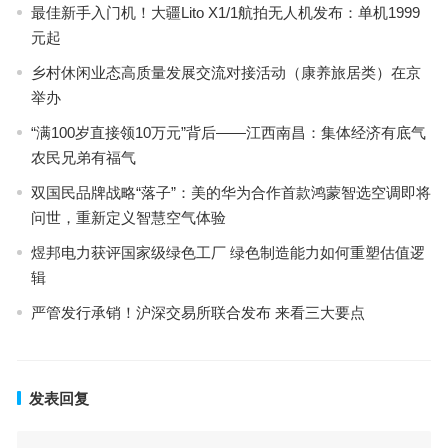
最佳新手入门机！大疆Lito X1/1航拍无人机发布：单机1999
元起
乡村休闲业态高质量发展交流对接活动（康养旅居类）在京
举办
“满100岁直接领10万元”背后——江西南昌：集体经济有底气
农民兄弟有福气
双国民品牌战略“落子”：美的华为合作首款鸿蒙智选空调即将
问世，重新定义智慧空气体验
煜邦电力获评国家级绿色工厂 绿色制造能力如何重塑估值逻
辑
严管发行承销！沪深交易所联合发布 来看三大要点
发表回复