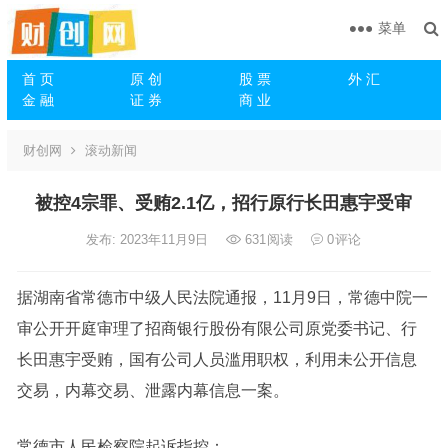
菜单
首 页
原 创
股 票
外 汇
金 融
证 券
商 业
财创网
滚动新闻
被控4宗罪、受贿2.1亿，招行原行长田惠宇受审
发布: 2023年11月9日
631
阅读
0
评论
据湖南省常德市中级人民法院通报，11月9日，常德中院一
审公开开庭审理了招商银行股份有限公司原党委书记、行
长田惠宇受贿，国有公司人员滥用职权，利用未公开信息
交易，内幕交易、泄露内幕信息一案。
常德市人民检察院起诉指控：