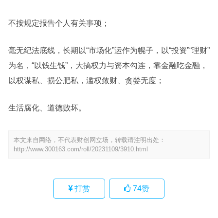
不按规定报告个人有关事项；
毫无纪法底线，长期以“市场化”运作为幌子，以“投资”“理财”
为名，“以钱生钱”，大搞权力与资本勾连，靠金融吃金融，
以权谋私、损公肥私，滥权敛财、贪婪无度；
生活腐化、道德败坏。
本文来自网络，不代表财创网立场，转载请注明出处：
http://www.300163.com/roll/20231109/3910.html
打赏
74
赞