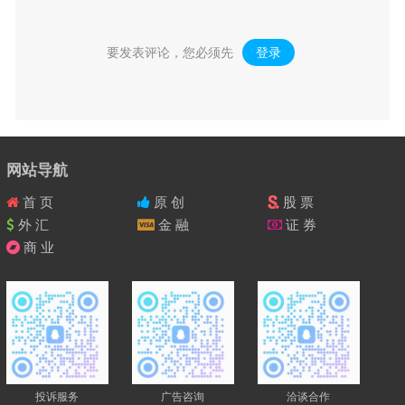
要发表评论，您必须先
登录
。
网站导航
首 页
原 创
股 票
外 汇
金 融
证 券
商 业
投诉服务
广告咨询
洽谈合作