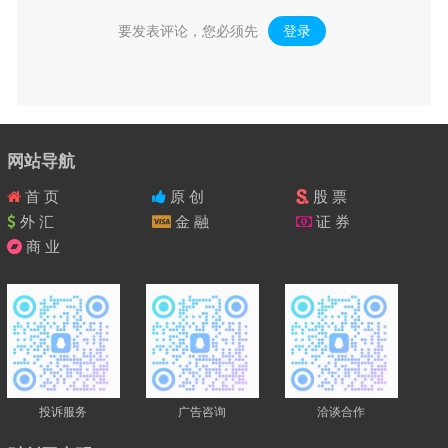
要发表评论，您必须先
登录
。
网站导航
首 页
原 创
股 票
外 汇
金 融
证 券
商 业
投诉服务
广告咨询
洽谈合作