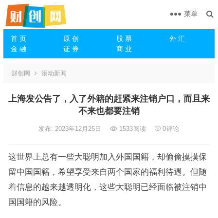
菜单
首 页
原 创
股 票
外 汇
金 融
证 券
商 业
财创网
滚动新闻
上海发公告了，入了外籍的赶紧来注销户口，而且来
不来也都要注销
发布: 2023年12月25日
1533
阅读
0
评论
这世界上总有一些大聪明加入外国国籍，却偷偷摸摸保
留中国国籍，希望享受来自两个国家的福利待遇。但随
着信息的越来越透明化，这些大聪明已经面临被注销中
国国籍的风险。