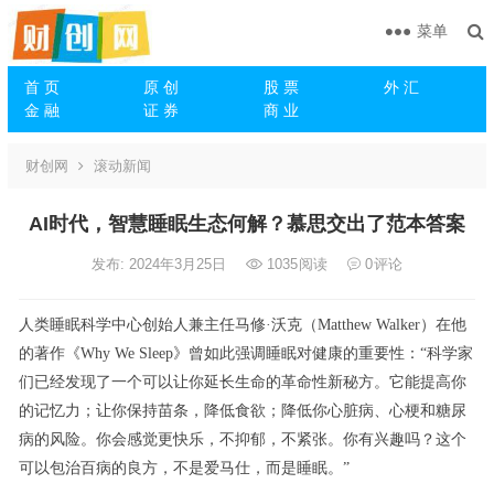
菜单
首 页
原 创
股 票
外 汇
金 融
证 券
商 业
财创网
滚动新闻
AI时代，智慧睡眠生态何解？慕思交出了范本答案
发布: 2024年3月25日
1035
阅读
0
评论
人类睡眠科学中心创始人兼主任马修·沃克（Matthew Walker）在他
的著作《Why We Sleep》曾如此强调睡眠对健康的重要性：“科学家
们已经发现了一个可以让你延长生命的革命性新秘方。它能提高你
的记忆力；让你保持苗条，降低食欲；降低你心脏病、心梗和糖尿
病的风险。你会感觉更快乐，不抑郁，不紧张。你有兴趣吗？这个
可以包治百病的良方，不是爱马仕，而是睡眠。”