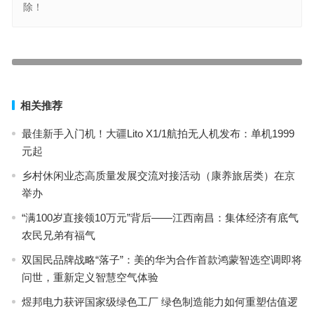
除！
特朗普创立的社交媒体平台即将上市，或解燃眉之急
第32届深圳礼品家居展携手1688，4月25-28日礼业盛会重磅登场
上一篇
下一篇
相关推荐
最佳新手入门机！大疆Lito X1/1航拍无人机发布：单机1999
元起
乡村休闲业态高质量发展交流对接活动（康养旅居类）在京
举办
“满100岁直接领10万元”背后——江西南昌：集体经济有底气
农民兄弟有福气
双国民品牌战略“落子”：美的华为合作首款鸿蒙智选空调即将
问世，重新定义智慧空气体验
煜邦电力获评国家级绿色工厂 绿色制造能力如何重塑估值逻