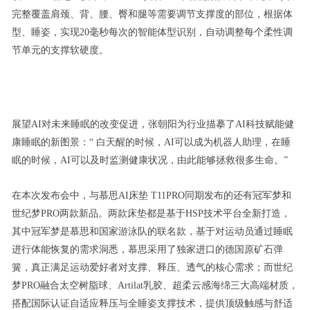
完整覆盖肩颈、背、腰、臀和腿等需要调节支撑度的部位，根据体
型、睡姿，实现20毫秒每次的智能体型识别，自动调整每个柔性调
节单元的支撑软硬度。
展望AI对未来睡眠的改变促进，张朝阳为行业描摹了AI科技赋能健
康睡眠的新图景：“ 白天醒的时候，AI可以成为机器人助理，在睡
眠的时候，AI可以及时监测健康状况，由此能够拯救很多生命。”
在本次发布会中，与慕思AI床垫 T11PRO同期发布的还有冠军梦和
世纪梦PRO两款新品。两款床垫都是基于HSP技术平台全新打造，
其中冠军梦是慕思和国家游泳队的联名款，基于对运动员通过睡眠
进行体能恢复的需求洞悉，慕思采用了独家进口的德国原矿石弹
簧，真正满足运动爱好者对支撑、释压、透气的核心需求；而世纪
梦PRO融合太空树脂球、Artilat乳胶、超柔云感海绵三大高端材质，
搭配国际认证自适应释压与全睡姿支撑技术，提供顶级触感与舒适