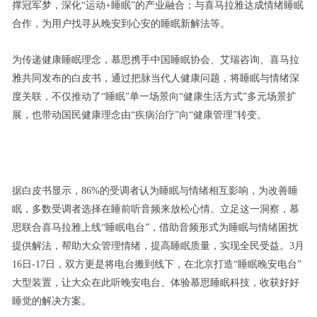
撑冠军梦，深化“运动+睡眠”的产业融合；与喜马拉雅达成情绪睡眠
合作，为用户找寻从晚安到心安的睡眠新解法等。
为传递健康睡眠理念，慕思携手中国睡眠协会、艾瑞咨询、喜马拉
雅共同发布的白皮书，通过把脉当代人健康问题，将睡眠与情绪深
度关联，不仅推动了“睡眠”单一场景向“健康生活方式”多元场景扩
展，也带动国民健康理念由“疾病治疗”向“健康管理”转变。
据白皮书显示，86%的受调者认为睡眠与情绪相互影响，为改善睡
眠，多数受调者选择在睡前听音频来放松心情。立足这一洞察，慕
思联合喜马拉雅上线“睡眠电台”，借助音频形式为睡眠与情绪困扰
提供解法，帮助大众管理情绪，提高睡眠质量，实现全民受益。3月
16日-17日，双方更是将电台搬到线下，在北京打造“睡眠晚安电台”
大型装置，让大众在此听晚安电台、体验慕思睡眠科技，收获好好
睡觉的解决方案。