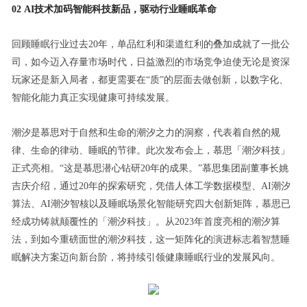
02 AI技术加码智能科技新品，驱动行业睡眠革命
回顾睡眠行业过去20年，单品红利和渠道红利的叠加成就了一批公
司，如今迈入存量市场时代，日益激烈的市场竞争迫使无论是资深
玩家还是新入局者，都更需要在“质”的层面去做创新，以数字化、
智能化能力真正实现健康可持续发展。
潮汐是慕思对于自然和生命的潮汐之力的洞察，代表着自然的规
律、生命的律动、睡眠的节律。此次发布会上，慕思「潮汐科技」
正式亮相。“这是慕思潜心钻研20年的成果。”慕思集团副董事长姚
吉庆介绍，通过20年的探索研究，凭借人体工学数据模型、AI潮汐
算法、AI潮汐智核以及睡眠场景化智能研究四大创新矩阵，慕思已
经成功铸就颠覆性的「潮汐科技」。从2023年首度亮相的潮汐算
法，到如今重磅面世的潮汐科技，这一矩阵化的演进标志着智慧睡
眠解决方案迈向新台阶，将持续引领健康睡眠行业的发展风向。