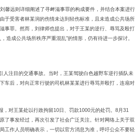
刘馨远则详细阐述了寻衅滋事罪的构成要件，并结合本案进行
由于受害者林某润的伤情未达到轻伤标准，且未造成公共场所
滋事罪。然而，刘律师也提出，对于王某的逆行、辱骂及殴打
人，造成公共场所秩序严重混乱”的情形，仍有待进一步探讨。
起引人注目的交通事故。当时，王某驾驶白色越野车逆行插队未
下车后，对向正常行驶的司机林某某进行辱骂并殴打，连扇对
，对王某处以行政拘留10日、罚款1000元的处罚。8月31
原了事发经过，再次引发了社会广泛关注。针对网络上关于双
局工作人员明确表示，一切以官方消息为准，呼吁公众不要轻