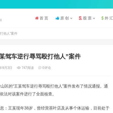
首 页
原 创
股 票
外 
体
打他人”案件
某驾车逆行辱骂殴打他人”案件
4年9月3日
747
阅读
0
评论
崂山区的“王某驾车逆行辱骂殴打他人”案件发布了情况通报。通
依法对该案件进行了全面核查。
息：王某现年38岁，曾经营茶叶店及从事个体运输，目前处于