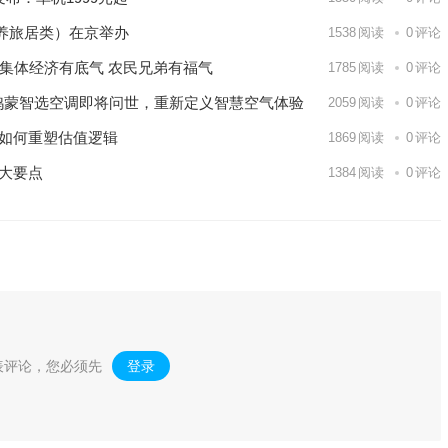
养旅居类）在京举办
1538
阅读
0
评论
昌：集体经济有底气 农民兄弟有福气
1785
阅读
0
评论
鸿蒙智选空调即将问世，重新定义智慧空气体验
2059
阅读
0
评论
力如何重塑估值逻辑
1869
阅读
0
评论
大要点
1384
阅读
0
评论
表评论，您必须先
登录
。