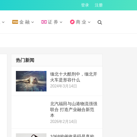
登录
注册
汇
金 融
证 券
商 业
热门新闻
缅北十大酷刑中，缅北开
火车是形容什么
2024年3月14日
北汽福田与山港物流强强
联合 打造产业融合新范
本
2026年2月14日
1068的催收号码是真的