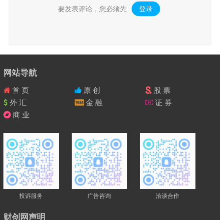
要发表评论，您必须先
登录
。
网站导航
首 页
原 创
股 票
外 汇
金 融
证 券
商 业
投诉服务
广告咨询
洽谈合作
财创网声明