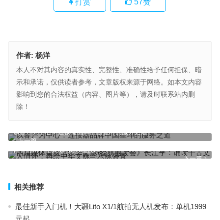
打赏
57
赞
作者:
杨洋
本人不对其内容的真实性、完整性、准确性给予任何担保、暗
示和承诺，仅供读者参考，文章版权来源于网络。如本文内容
影响到您的合法权益（内容、图片等），请及时联系站内删
除！
以客户为中心：连接器品牌中国星坤的服务之道
上一篇
四川媒体点赞《中华文脉•经典围读会》长江季：诵读千古文人情
怀，再绘中华文脉与水脉盛景
下一篇
相关推荐
最佳新手入门机！大疆Lito X1/1航拍无人机发布：单机1999
元起