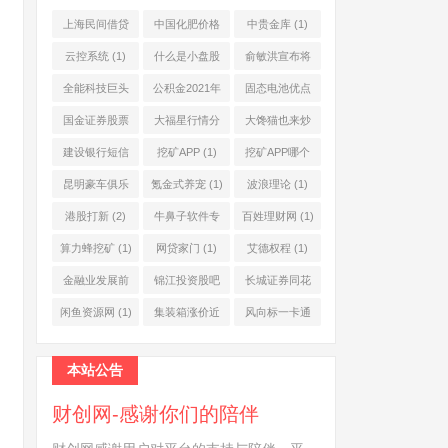
上海民间借贷
中国化肥价格
中贵金库
(1)
公司
(1)
网
(1)
云控系统
(1)
什么是小盘股
俞敏洪宣布将
(2)
退休
(1)
全能科技巨头
公积金2021年
固态电池优点
(1)
起不允许提取
(1)
国金证券股票
大福星行情分
大馋猫也来炒
(1)
(2)
析系统
(1)
股票
(1)
建设银行短信
挖矿APP
(1)
挖矿APP哪个
服务费
(1)
靠谱
(1)
昆明豪车俱乐
氪金式养宠
(1)
波浪理论
(1)
部
(1)
港股打新
(2)
牛鼻子软件专
百姓理财网
(1)
业版
(1)
算力蜂挖矿
(1)
网贷家门
(1)
艾德权程
(1)
金融业发展前
锦江投资股吧
长城证券同花
景
(1)
(1)
顺
(1)
闲鱼资源网
(1)
集装箱涨价近
风向标一卡通
10倍
(1)
(1)
本站公告
财创网-感谢你们的陪伴