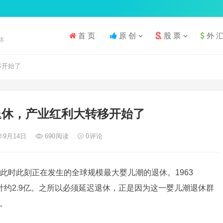
首 页
原 创
股 票
外 
体
移开始了
退休，产业红利大转移开始了
4年9月14日
690
阅读
0
评论
此时此刻正在发生的全球规模最大婴儿潮的退休。1963
总计约2.9亿。之所以必须延迟退休，正是因为这一婴儿潮退休群
。