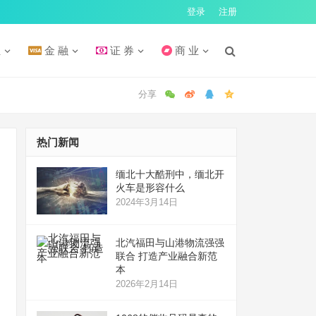
登录
注册
汇
金 融
证 券
商 业
热门新闻
缅北十大酷刑中，缅北开
火车是形容什么
2024年3月14日
北汽福田与山港物流强强
联合 打造产业融合新范
本
2026年2月14日