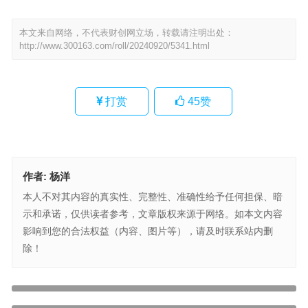
本文来自网络，不代表财创网立场，转载请注明出处：
http://www.300163.com/roll/20240920/5341.html
打赏
45
赞
作者:
杨洋
本人不对其内容的真实性、完整性、准确性给予任何担保、暗
示和承诺，仅供读者参考，文章版权来源于网络。如本文内容
影响到您的合法权益（内容、图片等），请及时联系站内删
除！
百万分之一！女子双子宫怀龙凤胎一边各住一个
上一篇
乐划锁屏重塑锁屏体验，解锁屏幕下的无限精彩