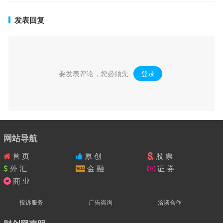
发表回复
要发表评论，您必须先
登录
。
网站导航
首 页
原 创
股 票
外 汇
金 融
证 券
商 业
投诉服务
广告咨询
洽谈合作