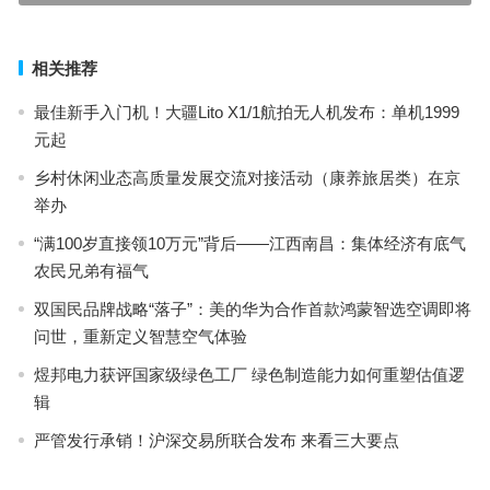
下一篇
相关推荐
最佳新手入门机！大疆Lito X1/1航拍无人机发布：单机1999
元起
乡村休闲业态高质量发展交流对接活动（康养旅居类）在京
举办
“满100岁直接领10万元”背后——江西南昌：集体经济有底气
农民兄弟有福气
双国民品牌战略“落子”：美的华为合作首款鸿蒙智选空调即将
问世，重新定义智慧空气体验
煜邦电力获评国家级绿色工厂 绿色制造能力如何重塑估值逻
辑
严管发行承销！沪深交易所联合发布 来看三大要点