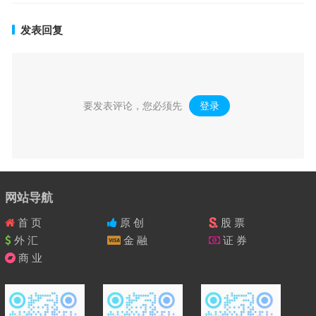
发表回复
要发表评论，您必须先
登录
。
网站导航
首 页
原 创
股 票
外 汇
金 融
证 券
商 业