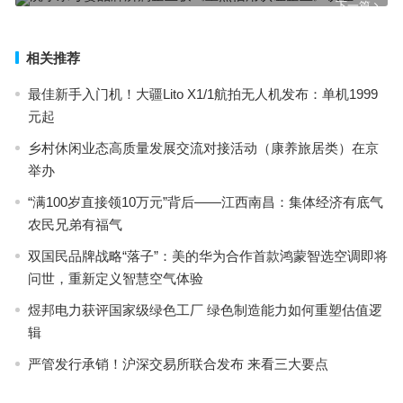
下一篇
相关推荐
最佳新手入门机！大疆Lito X1/1航拍无人机发布：单机1999
元起
乡村休闲业态高质量发展交流对接活动（康养旅居类）在京
举办
“满100岁直接领10万元”背后——江西南昌：集体经济有底气
农民兄弟有福气
双国民品牌战略“落子”：美的华为合作首款鸿蒙智选空调即将
问世，重新定义智慧空气体验
煜邦电力获评国家级绿色工厂 绿色制造能力如何重塑估值逻
辑
严管发行承销！沪深交易所联合发布 来看三大要点