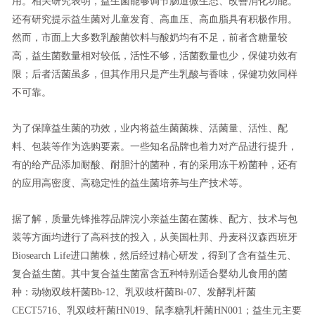
用。相关研究表明，益生菌能够调节肠道微生态、改善消化功能。
还有研究提示益生菌对儿童发育、高血压、高血脂具有积极作用。
然而，市面上大多数乳酸菌饮料与酸奶均有不足，前者含糖量较
高，益生菌数量相对较低，活性不够，活菌数量也少，保健功效有
限；后者活菌虽多，但其作用只是产生乳酸与香味，保健功效同样
不可靠。
为了保障益生菌的功效，业内将益生菌菌株、活菌量、活性、配
料、包装等作为选购要素。一些知名品牌也着力对产品进行提升，
有的给产品添加耐酸、耐胆汁的菌种，有的采用冻干粉菌种，还有
的应用高密度、高稳定性的益生菌培养与生产技术等。
据了解，质量先锋推荐品牌浣小亲益生菌在菌株、配方、技术与包
装等方面均进行了高科技的投入，从美国杜邦、丹麦科汉森西班牙
Biosearch Life进口菌株，然后经过精心研发，得到了含有益生元、
复合益生菌。其中复合益生菌富含五种特别适合婴幼儿食用的菌
种：动物双歧杆菌Bb-12、乳双歧杆菌Bi-07、发酵乳杆菌
CECT5716、乳双歧杆菌HN019、鼠李糖乳杆菌HN001；益生元主要