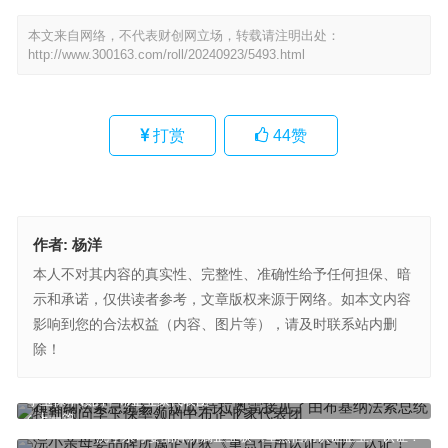
本文来自网络，不代表财创网立场，转载请注明出处：
http://www.300163.com/roll/20240923/5493.html
打赏
44
赞
作者:
杨洋
本人不对其内容的真实性、完整性、准确性给予任何担保、暗
示和承诺，仅供读者参考，文章版权来源于网络。如本文内容
影响到您的合法权益（内容、图片等），请及时联系站内删
除！
布基纳法索总统易卜拉欣-特拉奥雷接见了由布基纳法索总统特别顾问
李玉保率领的中布企业家代表团
上一篇
浣小亲母婴品牌所属企业获《重点信用认证企业》认证！