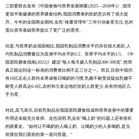
三部委联合发布《中国食物与营养发展纲要(2025—2030年)》,倡导
更加平衡健康的营养膳食结构,我国消费者的饮奶意识有了很大提
升。今年的全国两会期间,全民“体重管理年”三年行动备受关注,也对
蛋白质等基础营养提出了更广泛的需求。
但是,与世界奶业强国相比,我国乳制品消费水平仍存在很大差距,人
均乳制品消费量仅为亚洲平均水平的1/2、世界平均水平的1/3。《中
国居民膳食指南(2022)》建议“每人每天摄入乳制品300-500克”,然而
真正能达到这一标准的消费者比例不足三分之一。而且,目前中国仍
有10亿左右人群尚未养成每日喝奶的习惯,乳糖不耐受或疑似乳糖不
耐受人群高达6.6亿,农村和欠发达地区饮奶人群更少,在有些地区几
乎为零。
对此,高飞表示,目前乳制品在我国居民膳食组成和营养改善中的重要
作用还未能充分发挥。这也说明,乳业在“喝上奶”的问题上还有很长
的路要走。“如何让不喝奶的人喝上奶、让喝奶少的人多喝奶,是当
前摆在我们面前的第一道问答题。”