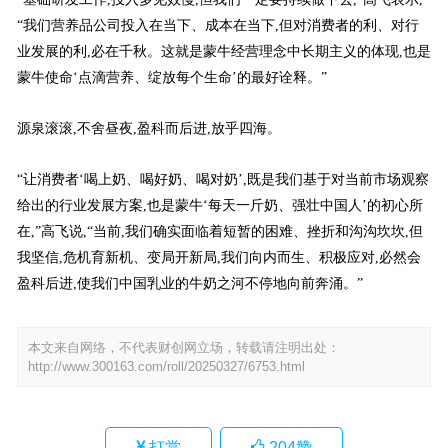
“我们营养品公司投入在当下、成本在当下,但对消费者的利、对行
业发展的利,必在千秋。这就是蒙牛经营理念中长期主义的体现,也是
蒙牛使命‘点滴营养、绽放每个生命’的最好诠释。”
源泉滚滚,不舍昼夜,盈科而后进,放乎四海。
“让消费者‘喝上奶、喝好奶、喝对奶’,既是我们基于对当前市场观察
给出的行业发展方案,也是蒙牛‘每天一斤奶、强壮中国人’的初心所
在,”高飞说,“当前,我们确实面临着短暂的困难、挫折和沟沟坎坎,但
我坚信,危机育新机、变局开新局,我们向内而生、积极应对,必然会
盈科后进,使我们中国乳业的牛奶之河不停地向前奔涌。”
本文来自网络，不代表财创网立场，转载请注明出处：
http://www.300163.com/roll/20250327/6753.html
打赏
204
赞