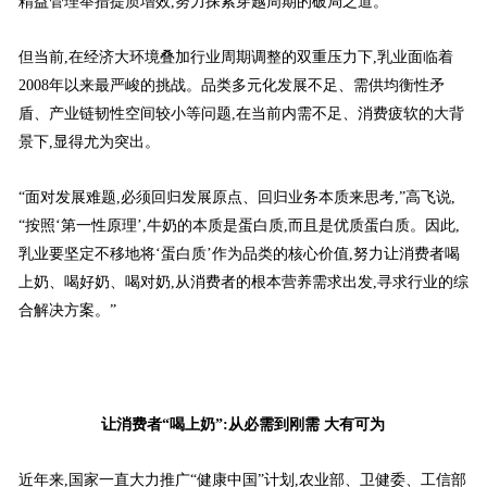
精益管理举措提质增效,努力探索穿越周期的破局之道。
但当前,在经济大环境叠加行业周期调整的双重压力下,乳业面临着
2008年以来最严峻的挑战。品类多元化发展不足、需供均衡性矛
盾、产业链韧性空间较小等问题,在当前内需不足、消费疲软的大背
景下,显得尤为突出。
“面对发展难题,必须回归发展原点、回归业务本质来思考,”高飞说,
“按照‘第一性原理’,牛奶的本质是蛋白质,而且是优质蛋白质。因此,
乳业要坚定不移地将‘蛋白质’作为品类的核心价值,努力让消费者喝
上奶、喝好奶、喝对奶,从消费者的根本营养需求出发,寻求行业的综
合解决方案。”
让消费者“喝上奶”:从必需到刚需 大有可为
近年来,国家一直大力推广“健康中国”计划,农业部、卫健委、工信部