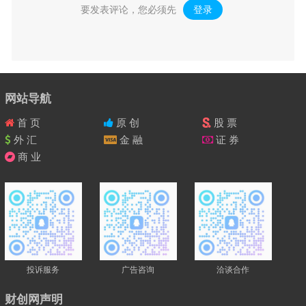
要发表评论，您必须先
登录
。
网站导航
首 页
原 创
股 票
外 汇
金 融
证 券
商 业
投诉服务
广告咨询
洽谈合作
财创网声明