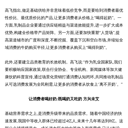
高飞指出,做足基础供给并非意味着低价竞争,而是要给到消费者最优
性价比、最优质价比的产品,让更多消费者从价格上“喝得起奶”。一
方面,乳制品企业要通过供应链精益与渠道效能提升,进一步扩大成本
优势,构建全价格带产品矩阵。另一方面,还要加快重塑“人货场”,提
高渠道铺市的广度和深度,不断挖掘、覆盖下沉和空白市场,并缩短全
域消费的牛奶购买半径,让更多消费者从购买上“喝得到奶”。
此外,还要建立品类教育的长效机制。高飞说:“作为乳业国家队,我们
要积极响应国家政策,联合行业协会、专业机构、新闻媒体等加大健
康饮奶科普宣传,通过场景化营销打通消费认知闭环,共同推动乳制品
从可选消费发展为全民刚需,让更多的消费者从饮食上‘离不开奶’。”
让消费者喝好奶:既喝奶又吃奶 方兴未艾
基础营养需求之上,是消费升级带来的品质需求。随着中国经济的快
速发展,我国中等收入群体已经超过4亿人,未来十几年将达到8亿。这