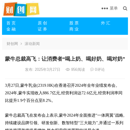
菜单
首 页
原 创
股 票
外 汇
金 融
证 券
商 业
财创网
滚动新闻
蒙牛总裁高飞：让消费者“喝上奶、喝好奶、喝对奶”
发布: 2025年3月27日
956
阅读
0
评论
3月27日,蒙牛乳业(2319.HK)在香港召开2024年全年业绩发布会。
2024年,蒙牛实现收入886.7亿元,经营利润达72.6亿元,经营利润率同
比提升1.9个百分点至8.2%。
蒙牛总裁高飞在发布会上表示,蒙牛2024年全面推进“一体两翼”战略,
持续建设品牌引领、研发创新、数智转型“三大能力”,并通过一系列