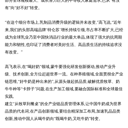
部分全球规模最大、成长潜力巨大的中等收入家庭需求,已从“有没
有”向“好不好”转变。
“在这个细分市场上,乳制品消费升级的逻辑并未改变,”高飞说,“近年
来,我们的头部高端品牌‘特仑苏’增长持续引领,市占率不断扩大,已经
成为全球乳业乃至中国快消品行业的最大单品,体现了强大的抗周期
能力和韧性,也印证了消费者对美好生活、高品质生活的持续追求没
有改变。”
高飞表示,在“喝好奶”领域,蒙牛要强化研发创新驱动,推动产业升
级、技术创新,全方位赶超世界一流。在种养殖领域,全面贯彻全产业
链思维,“好牛奶是种出来的”,从源头做起抓品质,破解优质牧草、奶
牛牛种等“卡脖子”问题;在生产加工领域,要融合国际标准和全球最佳
实践,
建立“从牧草到餐桌”的全产业链品质管理体系,让中国牛奶成为世界
品质的代名词;在产品创新领域,要结合精深加工布局,加速乳品品类
创新,推动中国人从喝牛奶向“既喝牛奶,又吃牛奶”转变。