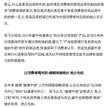
那么,什么是更高品质的牛奶,如何满足消费者对更高品质乳制品的需
求?消费者调研显示,每百毫升蛋白质含量不再是消费者对高品质牛
奶的唯一定义,而高品质奶源已经成为中国消费者对品质的核心关注
点。
高飞介绍说,2021年蒙牛快速推出“特仑苏沙漠有机”产品,在乌兰布和
沙漠腹地开辟专属沙漠牧场奶源,建立了“产业链思维打造差异化高
端好牛奶”的牛奶新品类,快速获得了消费者认可。而这也是蒙牛首
次将ESG成果应用到产品端,成为以可持续发展理念提升品牌价值能
力的经典案例。
让消费者喝对奶:瞄精准做细分 抢占先机
近年来,随着“健康中国”上升到国家战略层面,公众认知也从“以治病
为中心”转向“以健康为中心”。高飞认为,“健康中国”必然进入“私人
订制”时代,个性化营养摄入理念逐渐成为共识,蒙牛也将围绕“精准”
做好布局、抢占先机。