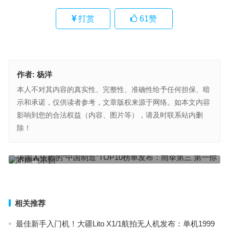
打赏
61
赞
作者:
杨洋
本人不对其内容的真实性、完整性、准确性给予任何担保、暗
示和承诺，仅供读者参考，文章版权来源于网络。如本文内容
影响到您的合法权益（内容、图片等），请及时联系站内删
除！
美国人依赖的“中国制造”TOP10榜单发布：雨伞第三 第一你可能想不
到
杨幂挽刘德华走红毯再现“林萧式迷妹”名场面，十年角色滤镜与现实
上一篇
交织引热议
下一篇
相关推荐
最佳新手入门机！大疆Lito X1/1航拍无人机发布：单机1999