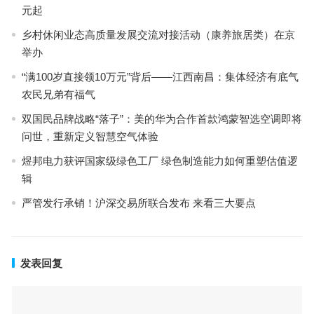
元起
乡村休闲业态高质量发展交流对接活动（康养旅居类）在京
举办
“满100岁直接领10万元”背后——江西南昌：集体经济有底气
农民兄弟有福气
双国民品牌战略“落子”：美的华为合作首款鸿蒙智选空调即将
问世，重新定义智慧空气体验
煜邦电力获评国家级绿色工厂 绿色制造能力如何重塑估值逻
辑
严管发行承销！沪深交易所联合发布 来看三大要点
发表回复