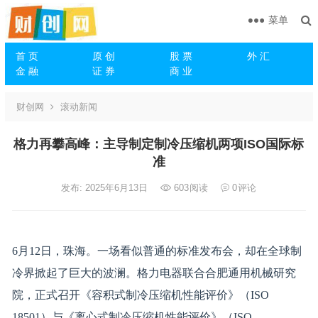
菜单
首 页
原 创
股 票
外 汇
金 融
证 券
商 业
财创网
滚动新闻
格力再攀高峰：主导制定制冷压缩机两项ISO国际标
准
发布: 2025年6月13日
603
阅读
0
评论
6月12日，珠海。一场看似普通的标准发布会，却在全球制
冷界掀起了巨大的波澜。格力电器联合合肥通用机械研究
院，正式召开《容积式制冷压缩机性能评价》（ISO
18501）与《离心式制冷压缩机性能评价》（ISO