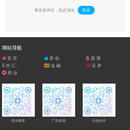
要发表评论，您必须先
登录
。
网站导航
首 页
原 创
股 票
外 汇
金 融
证 券
商 业
投诉服务
广告咨询
洽谈合作