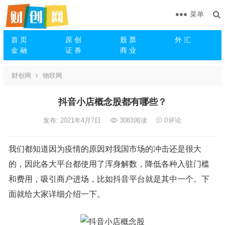
菜单
首 页
原 创
股 票
外 汇
金 融
证 券
商 业
财创网
物联网
抖音小店概念股都有哪些？
发布: 2021年4月7日
3083
阅读
0
评论
我们都知道因为疫情的原因对我国市场的冲击还是很大
的，因此各大平台都使用了浑身解数，降低各种入驻门槛
和费用，吸引商户进场，比如抖音平台就是其中一个。下
面就给大家详细介绍一下。