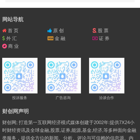
网站导航
首 页
原 创
股 票
外 汇
金 融
证 券
商 业
投诉服务
广告咨询
洽谈合作
财创网声明
财创网; 打造第一互联网经济模式媒体创建于2002年:提供7X24小
时财经资讯及全球金融,股票,证券,能源,基金,经济,等多种面向金融
类服务，提供全方位的新闻、分析、评论与可信赖的信息源。内