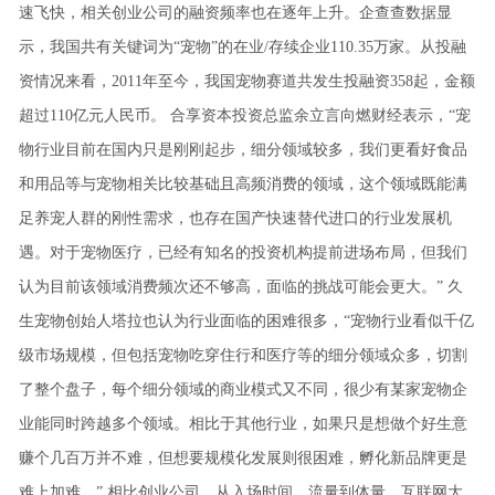
速飞快，相关创业公司的融资频率也在逐年上升。企查查数据显
示，我国共有关键词为“宠物”的在业/存续企业110.35万家。从投融
资情况来看，2011年至今，我国宠物赛道共发生投融资358起，金额
超过110亿元人民币。
合享资本投资总监余立言向燃财经表示，“宠
物行业目前在国内只是刚刚起步，细分领域较多，我们更看好食品
和用品等与宠物相关比较基础且高频消费的领域，这个领域既能满
足养宠⼈群的刚性需求，也存在国产快速替代进口的行业发展机
遇。对于宠物医疗，已经有知名的投资机构提前进场布局，但我们
认为目前该领域消费频次还不够高，面临的挑战可能会更大。”
久
生宠物创始人塔拉也认为行业面临的困难很多，“宠物行业看似千亿
级市场规模，但包括宠物吃穿住行和医疗等的细分领域众多，切割
了整个盘子，每个细分领域的商业模式又不同，很少有某家宠物企
业能同时跨越多个领域。相比于其他行业，如果只是想做个好生意
赚个几百万并不难，但想要规模化发展则很困难，孵化新品牌更是
难上加难。”
相比创业公司，从入场时间、流量到体量，互联网大