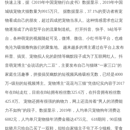
快速上涨，据《2019年中国宠物行白皮书》数据显示，2019年中国
城镇宠物犬猫数量为9915万只。
据数据显示，37.1%的受访者将宠
物看成自己的朋友，超过四成把宠物当亲人。这种情感需求也让宠
物逐渐成了内容型平台的流量制造机。
打开抖音、快手、b站等平
台，各种萌宠的视频随处可见，微博、微信、小红书等平台，也难
免沦为吸猫撸狗族们的聚集地。
越来越多的博主通过在平台上发布
科普、搞笑、宠物拟人化的剧情等幽默段子成为了互联网红人。抖
音萌宠博主“会说话的六二豆”，主要发布自己与猫咪“一家三口”的
家庭生活趣事，拼接搞笑幽默的短视频风格吸粉无数，已经是4000
万+级别的短视频博主。宠物博主“花花与三猫”凭借纪实内容于2017
年在B站走红，目前在B站拥有粉丝数325.6万，在抖音拥有粉丝数
425.8万。
宠物还拥有很强的购物力，网上还流传着“男人的消费能
力不如狗”的段子。数据显示，2019年，人均单只宠物狗年消费达
6082元，人均单只宠物猫年消费金额达4755元。
618期间，90后猫
奴晓月只给自己买了一双鞋，却给自家猫主子屯了不少猫粮、零食