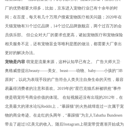
厂的优势都要大得多，比如，京东进入宠物行业已有十余年的时
间；在百度，每天有几十万用户搜索宠物医疗相关问题；2020年在
天猫宠物有31个过亿品牌，14个过亿品牌旗舰店，两个过百万的会
员俱乐部。
但公众对大厂的要求也更高，诸如宠物医疗和宠物保险
相关服务不足，还有宠物盲盒等唯利是图的做法，都需要大厂拿出
更好的解决办法。
宠物是内容
萌宠是流量来源，这种认知早已有之。
广告大师大卫·
奥格威曾提出beauty——美女、beast——动物、baby——小孩的“3B
原则”，以此为表现手段的广告符合人类关注自身生命的天性，最容
易赢得消费者的注意和喜欢。2019年的“星巴克猫爪杯被哄抢”事件
便是萌宠符号商业价值的体现。
在短视频还没有出现的2012年，在
北美最大的潜水论坛Reddit上，“暴躁猫”的火热就缔造过一次属于宠
物的商业奇迹。在走红的头两年，“暴躁猫”为主人Tabatha Bundesen
带去了超过1亿美元的收入。随后Instagram上萌宠带货逐渐开始成为