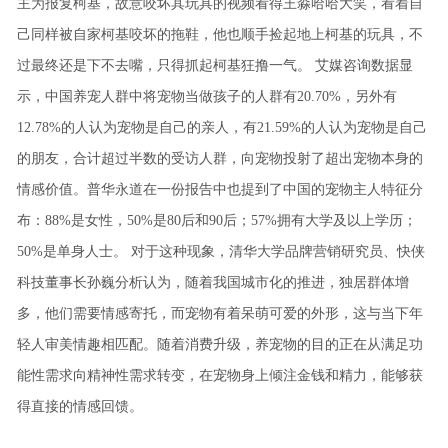
主为报复柯基，故意咬坏其玩具的视频看得王淼哈哈大笑，看着自
己同样被自家柯基咬坏的拖鞋，他也顺手捡起地上柯基的玩具，不
过最终还是下不去嘴，只得抓起柯基狂撸一气。
艾媒咨询数据显
示，中国养宠人群中将宠物当做孩子的人群有20.70%，另外有
12.78%的人认为宠物是自己的亲人，有21.59%的人认为宠物是自己
的朋友，合计超过半数的受访人群，向宠物投射了超出宠物本身的
情感价值。普华永道在一份报告中也提到了中国的宠物主人特征分
布：88%是女性，50%是80后和90后；57%拥有大学及以上学历；
50%是单身人士。
对于这种现象，清华大学品牌营销研究员、快侠
科技董事长孙巍分析认为，随着我国城市化的推进，独居群体增
多，他们需要情感寄托，而宠物有着呆萌可爱的外形，这与当下年
轻人审美情趣相匹配。随着消费升级，养宠物的目的正在从满足功
能性需求向精神性需求转变，在宠物身上倾注金钱和精力，能够获
得直接的情感回馈。