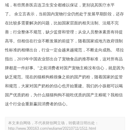
域，有些黑兽医店连卫生安全都难以保证，更别说其医疗水平
了。
余立言表示，当前国内宠物行业仍然处于发展早期阶段，还存
在比较多需要解决的问题，比如国家层面的相关法制、法规不完
善；行业整体不规范，缺少监督和管理；从业人员整体素质有待提
⾼等。但相信在行业不断发展的前提下，随着国家或地⽅政府强制
性标准的相继出台，行业⼀定会越来越规范，不断走向成熟。
塔拉
指出，2019年中国农业部出台了宠物食品的推荐标准，这对所有品
牌都是一件好事。“之前消费者对国产宠物主粮没有信心，就是因为
缺乏规范。现在的猫粮狗粮很像之前的国产奶粉，随着国家的监管
和规范，大家对国产奶粉的信心也开始重建。我们的小孩都可以喝
国产优质奶粉，为什么猫猫狗狗不能吃优质的国产主粮呢？我相信
这个行业会重新赢回消费者的信心。
本文来自网络，不代表财创网立场，转载请注明出处：
http://www.300163.com/wulianw/20210711/1511.html