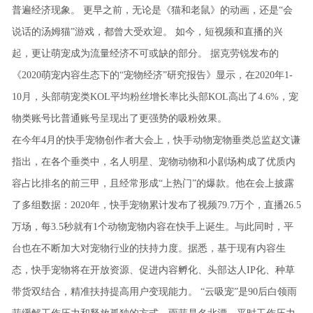
普遍经济现象。
更早之前，无论是《猫和老鼠》的动画，还是“会
说话的汤姆猫”游戏，都曾大受欢迎。
如今，短视频和直播的兴
起，更让萌宠成为流量经济不可或缺的部分。
据克劳锐发布的
《2020萌宠内容生态下的“宠物经济”研究报告》显示，在2020年1-
10月，头部萌宠类KOL平均粉丝增长率比头部KOL高出了4.6%，宠
物类账号比普通账号呈现出了更强势的吸粉效果。
在今年4月的快手宠物创作者大会上，快手动物宠物垂类总监赵文谦
指出，在各个垂类中，名人明星、宠物动物和小剧场构成了优质内
容占比排名的前三甲，且经常形成“上热门”的爆款。他在会上披露
了多组数据：2020年，快手宠物累计发布了视频79.7万个，直播26.5
万场，每3.5秒就有1个动物宠物内容在快手上诞生。与此同时，平
台也在不断加大对宠物行业的扶持力度。据悉，基于现有内容生
态，快手宠物将在开放资源、促进内容孵化、头部达人IP化、种草
带货双结合，精准扶持提高用户变现能力。
“云吸宠”是90后白领雨