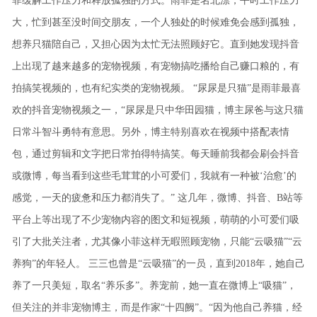
菲缓解工作压力和释放孤独的方式。雨菲是名北漂，平时工作压力
大，忙到甚至没时间交朋友，一个人独处的时候难免会感到孤独，
想养只猫陪自己，又担心因为太忙无法照顾好它。直到她发现抖音
上出现了越来越多的宠物视频，有宠物搞吃播给自己赚口粮的，有
拍搞笑视频的，也有纪实类的宠物视频。
“尿尿是只猫”是雨菲最喜
欢的抖音宠物视频之一，“尿尿是只中华田园猫，博主尿爸与这只猫
日常斗智斗勇特有意思。另外，博主特别喜欢在视频中搭配表情
包，通过剪辑和文字把日常拍得特搞笑。每天睡前我都会刷会抖音
或微博，每当看到这些毛茸茸的小可爱们，我就有一种被‘治愈’的
感觉，一天的疲惫和压力都消失了。”
这几年，微博、抖音、B站等
平台上等出现了不少宠物内容的图文和短视频，萌萌的小可爱们吸
引了大批关注者，尤其像小菲这样无暇照顾宠物，只能“云吸猫”“云
养狗”的年轻人。
三三也曾是“云吸猫”的一员，直到2018年，她自己
养了一只美短，取名“养乐多”。养宠前，她一直在微博上“吸猫”，
但关注的并非宠物博主，而是作家“十四阙”。“因为他自己养猫，经