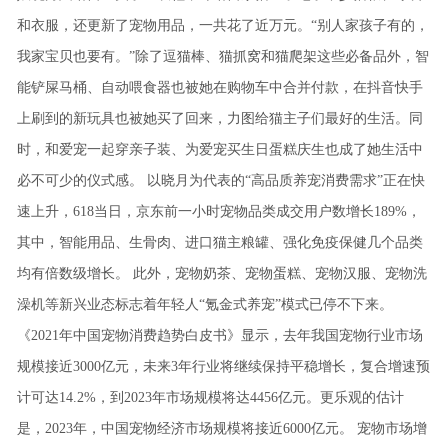
和衣服，还更新了宠物用品，一共花了近万元。“别人家孩子有的，
我家宝贝也要有。”除了逗猫棒、猫抓窝和猫爬架这些必备品外，智
能铲屎马桶、自动喂食器也被她在购物车中合并付款，在抖音快手
上刷到的新玩具也被她买了回来，力图给猫主子们最好的生活。同
时，和爱宠一起穿亲子装、为爱宠买生日蛋糕庆生也成了她生活中
必不可少的仪式感。
以晓月为代表的“高品质养宠消费需求”正在快
速上升，618当日，京东前一小时宠物品类成交用户数增长189%，
其中，智能用品、生骨肉、进口猫主粮罐、强化免疫保健几个品类
均有倍数级增长。
此外，宠物奶茶、宠物蛋糕、宠物汉服、宠物洗
澡机等新兴业态标志着年轻人“氪金式养宠”模式已停不下来。
《2021年中国宠物消费趋势白皮书》显示，去年我国宠物行业市场
规模接近3000亿元，未来3年行业将继续保持平稳增长，复合增速预
计可达14.2%，到2023年市场规模将达4456亿元。更乐观的估计
是，2023年，中国宠物经济市场规模将接近6000亿元。
宠物市场增