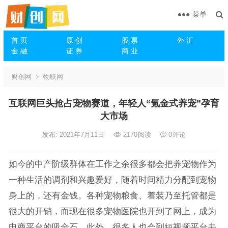
菜单
首 页
原 创
股 票
外 汇
金 融
证 券
商 业
财创网
物联网
互联网巨头抢占宠物赛道，年轻人“氪金式养宠”孕育
大市场
发布: 2021年7月11日
2170
阅读
0
评论
如今的中产阶级群体在工作之余很多都会把养宠物作为
一种生活的调剂和兴趣爱好，随着时间精力分配到宠物
身上的，还有金钱。各种宠物粮食、着装乃至托管都是
很大的开销，而现在很多宠物医院也开到了网上，成为
电商平台的吸金石。此外，很多人也会到短视频平台去