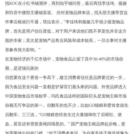
找KOC在小红书铺测评，再到知乎铺问答，最后再找李佳琦、薇娅
和抖音中腰部主播铺渠道。
但对宠物品牌来说，找头部主播带货这
件事压根就行不通，塔拉表示，“李佳琦和薇娅几乎很少接宠物品
牌，首先是用户信任度低，对于用户来说他们既不养宠也并非这方
面的专家；其次是宠物产品售后风险和成本较高，一旦出事对主播
形象有很大影响。
”
在宠物经济的千亿市场中，宠物食品占据了其中30-40%的市场份
额，是进场玩家的
但想要在这个赛道一争高下，建立消费者信任是品牌要过的一关，
因为食品安全问题一直都是铲屎官们最头疼的问题。外资品牌进入
中国宠物食品市场较早，玛氏食品这样的国际巨头是宠物主粮市场
份额无可争议的第一。但翻车的也不少，比如GO猫粮和爱肯拿就先
后翻车。三三说，“GO猫粮曾经发生过大量猫咪吃了后呕吐、便
血，甚至还有肾脏衰竭回喵星的。”
国产宠物主粮品牌起步晚，更
加需要做出好的口碑。“对于消费者来说，为自家毛孩子挑选就像为