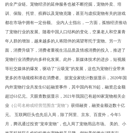
的全产业链。宠物经济的延伸服务也被不断挖掘，宠物外卖、培
训、保险、托管、殡葬以及宠物克隆，甚至与虚拟宠物有关的游戏
都在市场中拥有一定份额。
业内人士指出，一方面，孤独经济推动
了宠物行业的发展。随着中国人口结构的变化，空巢老人和空巢青
年人群的增加，越来越多的人将陪伴的渴望寄托于宠物。另一方
面，消费升级下，消费者重视生活品质及情感消费的投入，推进了
宠物行业消费的向多样化发展。此外，新媒体技术的进步，短视频
等社交媒体的爆发，驱动了“云吸宠”的发展，这也为宠物行业带来
更多的市场规模和潜在消费者。
据宠业家统计数据显示，2020年国
内外宠物行业共发生63起融资事件，其中国内有39起，融资总金额
超过61亿元。天眼查数据显示，2021年我国已有超80家宠物相关企
业（
公司名称或经营范围含“宠物”
）获得融资，融资金额达数十亿
元。
互联网巨头也先后入局，除了阿里、京东、百度外，今年5
月，腾讯通过投资“宠幸宠物”，也入局了宠物用品市场。
美的、小