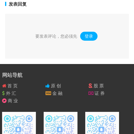
发表回复
要发表评论，您必须先
登录
。
网站导航
首 页
原 创
股 票
外 汇
金 融
证 券
商 业