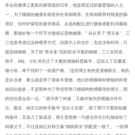
常会在微博上更新自家萌宠的日常，他是我见过的最爱猫的人之
一，为了猫猫的健康长期坚持生骨肉喂养。生骨肉喂养对萌宠的肠
胃好，但对铲屎官的要求很高，从选肉配比进行膳食搭配到消毒除
菌，要做好每一个环节才能保证宠物健康。”
自从养了“养乐多”，三
三也曾考虑过这种喂养方式，但因为上班太忙，实在没有时间，只
能选择猫粮，为了给“养乐多”找到安全可靠的猫粮，三三在抖音、
快手、B站、小红书关注了大量的宠物科普账号，还加入了豆瓣宠
物小组，终于找到了一款国产粮。“这些博主有的是宠物医生，有的
是从业者，要么就是养了很多年宠物，他们的视频相对硬核的科普
知识比较多，不是那种为了带货而养只猫猫狗狗博眼球的博主，我
的信任度会高一点。”
因为养了柯基，王淼对相关的视频分外关
注。最近，他关注的快手账号“逗比小贝基”，除了两只可爱的短腿
柯基外，又加入了新成员，博主竟然将一只猫当作生日礼物送给了
柯基父子，不过这倒正好和王淼“猫狗双全”的配置一致了。
一段博