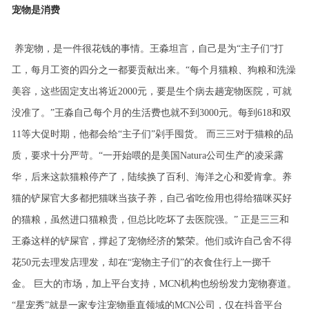
宠物是消费
养宠物，是一件很花钱的事情。王淼坦言，自己是为“主子们”打
工，每月工资的四分之一都要贡献出来。“每个月猫粮、狗粮和洗澡
美容，这些固定支出将近2000元，要是生个病去趟宠物医院，可就
没准了。”王淼自己每个月的生活费也就不到3000元。每到618和双
11等大促时期，他都会给“主子们”剁手囤货。
而三三对于猫粮的品
质，要求十分严苛。“一开始喂的是美国Natura公司生产的凌采露
华，后来这款猫粮停产了，陆续换了百利、海洋之心和爱肯拿。养
猫的铲屎官大多都把猫咪当孩子养，自己省吃俭用也得给猫咪买好
的猫粮，虽然进口猫粮贵，但总比吃坏了去医院强。”
正是三三和
王淼这样的铲屎官，撑起了宠物经济的繁荣。他们或许自己舍不得
花50元去理发店理发，却在“宠物主子们”的衣食住行上一掷千
金。
巨大的市场，加上平台支持，MCN机构也纷纷发力宠物赛道。
“星宠秀”就是一家专注宠物垂直领域的MCN公司，仅在抖音平台