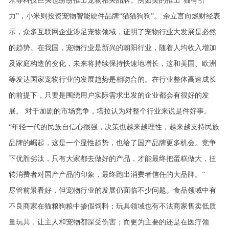
米等科技巨头也纷纷推出宠物相关品牌。
例如美的推出“猫有引
力”，小米则投资宠物智能硬件品牌“猫猫狗狗”。
余立言向燃财经表
示，众多互联网企业涉足宠物领域，证明了宠物行业大发展是必然
的趋势。在我国，宠物行业是新兴的朝阳行业，随着⼈均收入增加
及家庭构造的变化，未来将持续保持快速地增长，这和美国、欧洲
等发达国家宠物行业的发展趋势是相吻合的。在行业整体高速成长
的前提下，只要是围绕用户实际需求出发的企业都会有很好的发
展。
对于加剧的市场竞争，塔拉认为对整个行业来说是件好事。
“年轻一代的民族自信心很强，决策也越来越理性，越来越支持民族
品牌的崛起，这是一个显性趋势，也给了国产品牌更多机会。竞争
下优胜劣汰，只有大家都去做好的产品，才能最终把蛋糕做大，扭
转消费者对国产产品的印象，最终跑出消费者信任的大品牌。”
尽管前景看好，但宠物行业的发展仍面临不少问题。食品领域中有
不良商家在猫粮狗粮中掺假饲料；玩具领域也有不法商家售卖低质
量玩具，让主人和宠物都深受伤害；而更为主要的还是在医疗领