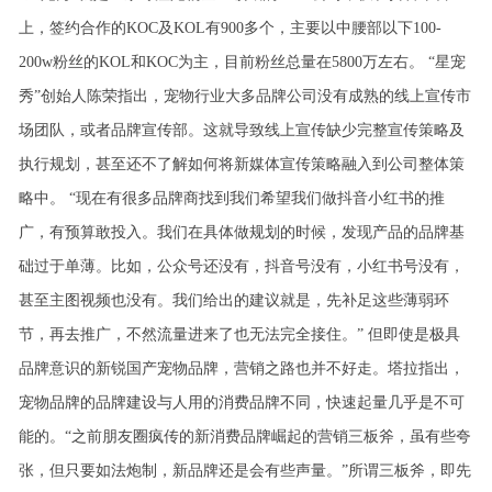
上，签约合作的KOC及KOL有900多个，主要以中腰部以下100-
200w粉丝的KOL和KOC为主，目前粉丝总量在5800万左右。
“星宠
秀”创始人陈荣指出，宠物行业大多品牌公司没有成熟的线上宣传市
场团队，或者品牌宣传部。这就导致线上宣传缺少完整宣传策略及
执行规划，甚至还不了解如何将新媒体宣传策略融入到公司整体策
略中。
“现在有很多品牌商找到我们希望我们做抖音小红书的推
广，有预算敢投入。我们在具体做规划的时候，发现产品的品牌基
础过于单薄。比如，公众号还没有，抖音号没有，小红书号没有，
甚至主图视频也没有。我们给出的建议就是，先补足这些薄弱环
节，再去推广，不然流量进来了也无法完全接住。”
但即使是极具
品牌意识的新锐国产宠物品牌，营销之路也并不好走。塔拉指出，
宠物品牌的品牌建设与人用的消费品牌不同，快速起量几乎是不可
能的。“之前朋友圈疯传的新消费品牌崛起的营销三板斧，虽有些夸
张，但只要如法炮制，新品牌还是会有些声量。”所谓三板斧，即先