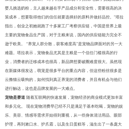
婴儿挑选奶粉，主人越来越在乎产品成分和安全性，需要很高的决
策成本，想要取得他们的信任就要选择好的原料并做好品控。”塔拉
指出，创业之初她就跑了十多家工厂考察供应链，中国是世界上最
主要的宠物食品生产国，对于主粮来说，国内的供应链能力完全不
逊于欧美。
“养宠人群分散，获客难度高”是宠物品牌面对的另一大
难题。塔拉表示，宠物食品尤其是主粮是一个信任门槛很高的行
业，消费者的迁移成本也很高，新品牌想要破圈难度很大。虽然现
在新媒体很发达，萌宠是很多平台的重点内容，但这些粉丝很多是
云撸猫云吸狗的，如何找到真正养宠的消费者，并且有机会与他们
进行触达，这也是品牌发展的一大难点。
宠物是赛道
随着互联网的快速发展，宠物经济的商业模式更加丰富
和多元化。
现在宠物消费早已经不只是满足于基本吃喝，宠物的娱
乐、美容、情感等需求开始得到重视，从一些身体清洁用品、眼部
护理，再到漱口水、护爪霜，以及生日蛋糕等，滋生出了一条庞大