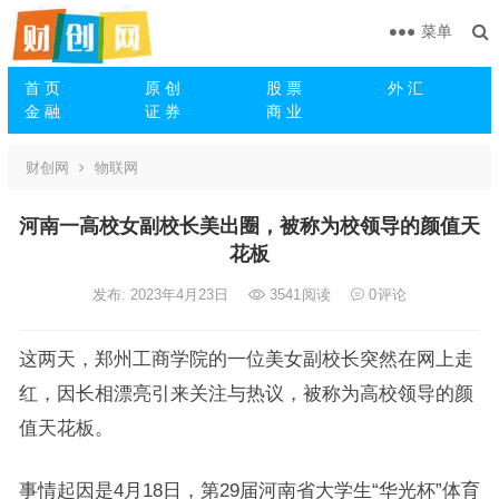
菜单
首 页
原 创
股 票
外 汇
金 融
证 券
商 业
财创网
物联网
河南一高校女副校长美出圈，被称为校领导的颜值天
花板
发布: 2023年4月23日
3541
阅读
0
评论
这两天，郑州工商学院的一位美女副校长突然在网上走
红，因长相漂亮引来关注与热议，被称为高校领导的颜
值天花板。
事情起因是4月18日，第29届河南省大学生“华光杯”体育