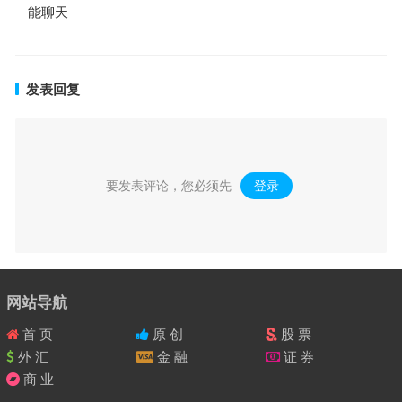
能聊天
发表回复
要发表评论，您必须先
登录
。
网站导航
首 页
原 创
股 票
外 汇
金 融
证 券
商 业