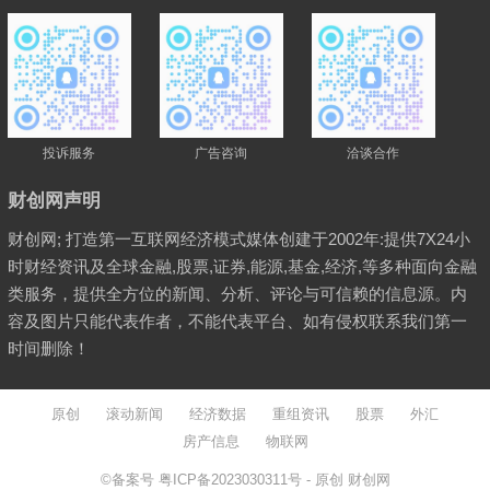
投诉服务
广告咨询
洽谈合作
财创网声明
财创网; 打造第一互联网经济模式媒体创建于2002年:提供7X24小
时财经资讯及全球金融,股票,证券,能源,基金,经济,等多种面向金融
类服务，提供全方位的新闻、分析、评论与可信赖的信息源。内
容及图片只能代表作者，不能代表平台、如有侵权联系我们第一
时间删除！
原创
滚动新闻
经济数据
重组资讯
股票
外汇
房产信息
物联网
©备案号
粤ICP备2023030311号
- 原创
财创网