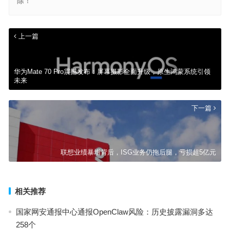
除！
上一篇
华为Mate 70 Pro震撼发布：屏幕摄影全面升级，原生鸿蒙系统引领
未来
下一篇
联想业绩暴增背后，ISG业务仍拖后腿，亏损超5亿元
相关推荐
国家网安通报中心通报OpenClaw风险：历史披露漏洞多达
258个