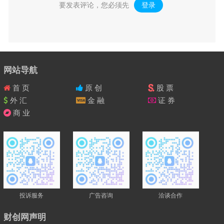
要发表评论，您必须先
登录
。
网站导航
首 页
原 创
股 票
外 汇
金 融
证 券
商 业
投诉服务
广告咨询
洽谈合作
财创网声明