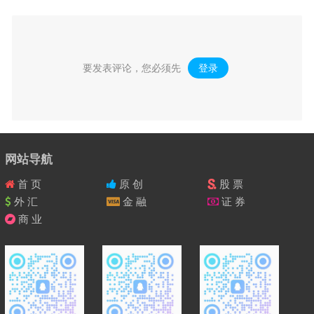
要发表评论，您必须先
登录
。
网站导航
首 页
原 创
股 票
外 汇
金 融
证 券
商 业