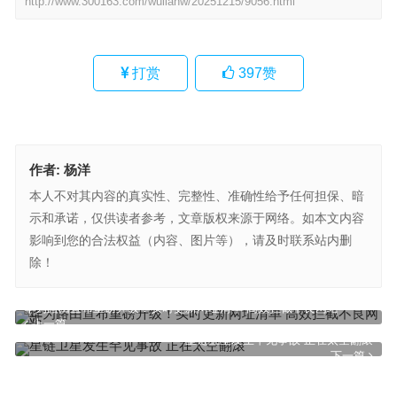
http://www.300163.com/wulianw/20251215/9056.html
打赏
397
赞
作者:
杨洋
本人不对其内容的真实性、完整性、准确性给予任何担保、暗
示和承诺，仅供读者参考，文章版权来源于网络。如本文内容
影响到您的合法权益（内容、图片等），请及时联系站内删
除！
华为路由宣布重磅升级！实时更新网址清单 高效拦截不良网站
上一篇
星链卫星发生罕见事故 正在太空翻滚
下一篇