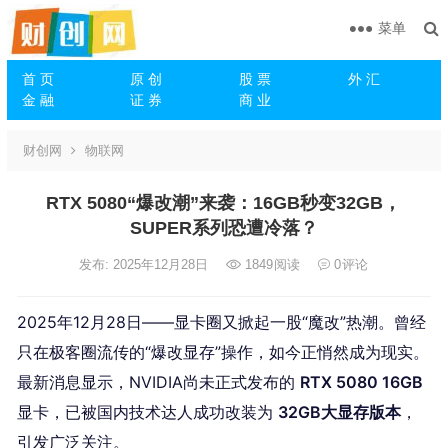
菜单
首 页
原 创
股 票
外 汇
金 融
证 券
商 业
财创网
物联网
RTX 5080“爆改潮”来袭：16GB秒变32GB，
SUPER系列恐遭冷落？
发布: 2025年12月28日
1849
阅读
0
评论
2025年12月28日——显卡圈又掀起一股“魔改”热潮。曾经
只在极客圈流传的“爆改显存”操作，如今正悄然成为现实。
最新消息显示，NVIDIA尚未正式发布的
RTX 5080 16GB
显卡，已被国内技术达人成功改装为
32GB大显存版本
，
引发广泛关注。