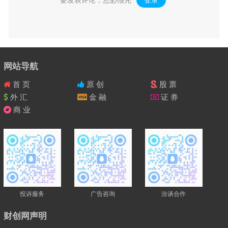
要发表评论，您必须先
登录
。
网站导航
首 页
原 创
股 票
外 汇
金 融
证 券
商 业
投诉服务
广告咨询
洽谈合作
财创网声明