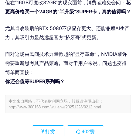
但在“16GB可魔改32GB”的现实面前，消费者难免会问：
花
更高价格买一个24GB的“半升级”SUPER卡，真的值得吗？
尤其当改装后的RTX 5080不仅显存更大、还能兼顾AI生产
力，其吸引力显然远超官方“挤牙膏”式更新。
面对这场由民间技术力量掀起的“显存革命”，NVIDIA或许
需要重新思考其产品策略。而对于用户来说，问题也变得
简单而直接：
你还会傻等SUPER系列吗？
本文来自网络，不代表财创网立场，转载请注明出处：
http://www.300163.com/wulianw/20251228/9212.html
打赏
402
赞