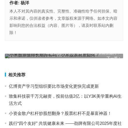
作者:
杨洋
本人不对其内容的真实性、完整性、准确性给予任何担保、暗
示和承诺，仅供读者参考，文章版权来源于网络。如本文内容
影响到您的合法权益（内容、图片等），请及时联系站内删
除！
紫金矿业股票什么时候分红？紫金矿业股票分红流程
上一篇
小米股票值得长期持有吗？小米股票前景如何？
下一篇
相关推荐
亿博资产学习型组织要比市场变化更快完成更新
致集科技获千万元融资，投前估值2亿：以Y3K美学重构AI生
活方式
小资金散户杠杆炒股想翻身？股票杠杆不是暴富神器！
践行“四个友好” 共筑健康未来 ——劲牌有限公司2025年度社