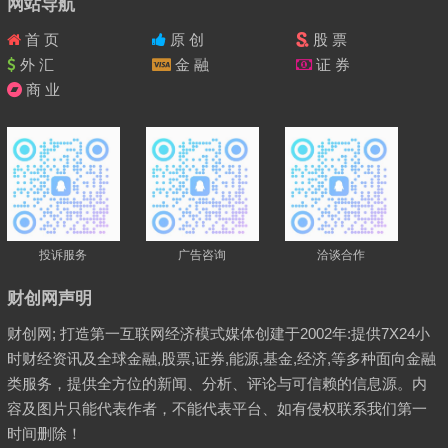
网站导航
首 页
原 创
股 票
外 汇
金 融
证 券
商 业
投诉服务
广告咨询
洽谈合作
财创网声明
财创网; 打造第一互联网经济模式媒体创建于2002年:提供7X24小
时财经资讯及全球金融,股票,证券,能源,基金,经济,等多种面向金融
类服务，提供全方位的新闻、分析、评论与可信赖的信息源。内
容及图片只能代表作者，不能代表平台、如有侵权联系我们第一
时间删除！