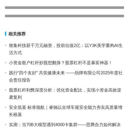
泰木谷是什么公司合法吗？怎么避免上当受骗
上一篇
獐子岛一个月内股价翻倍、你知道翻倍的原因吗？
下一篇
相关推荐
致集科技获千万元融资，投前估值2亿：以Y3K美学重构AI生
活方式
小资金散户杠杆炒股想翻身？股票杠杆不是暴富神器！
践行“四个友好” 共筑健康未来 ——劲牌有限公司2025年度社
会责任报告
股票杠杆利弊深度分析：优化资金配比，实现小资金高效逆
袭复利
安全筑基 标准领航｜睿驰以全球车规安全能力夯实高质量增
长根基
实测：当70B大模型遇到4000卡集群——思腾合力如何解决