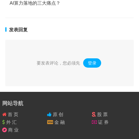
AI算力落地的三大痛点？
发表回复
要发表评论，您必须先
登录
。
网站导航
首 页
原 创
股 票
外 汇
金 融
证 券
商 业